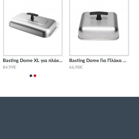
Basting Dome XL για πλάκα ψησίματος Weber
Basting Dome Για Πλάκα Ψησίματος Weber
84,99€
66,98€