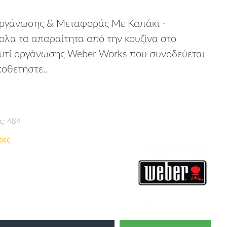
Οργάνωσης & Μεταφοράς Με Καπάκι -
λα τα απαραίτητα από την κουζίνα στο
ουτί οργάνωσης Weber Works που συνοδεύεται
ποθετήστε..
ς: 484
ρες