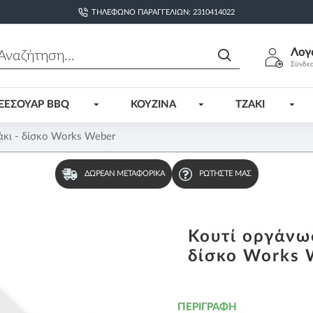
ΤΗΛΈΦΩΝΟ ΠΑΡΑΓΓΕΛΙΏΝ: 2310414022
Λογ
Σύνδε
ΞΕΣΟΥΑΡ BBQ
ΚΟΥΖΙΝΑ
ΤΖΑΚΙ
κι - δίσκο Works Weber
ΔΩΡΕΆΝ ΜΕΤΑΦΟΡΙΚΆ
ΡΩΤΉΣΤΕ ΜΑΣ
Κουτί οργάνω
δίσκο Works 
ΠΕΡΙΓΡΑΦΉ