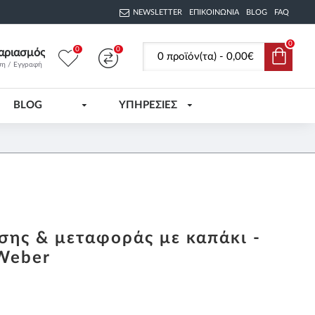
NEWSLETTER
ΕΠΙΚΟΙΝΩΝΊΑ
BLOG
FAQ
0
0
0
αριασμός
0 προϊόν(τα) - 0,00€
ση / Εγγραφή
BLOG
ΥΠΗΡΕΣΙΕΣ
σης & μεταφοράς με καπάκι -
Weber