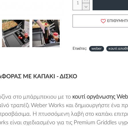
ΕΠΙΘΥΜΗΤ
Ετικέτες:
weber
κουτί αποθ
ΦΟΡΆΣ ΜΕ ΚΑΠΆΚΙ - ΔΊΣΚΟ
υζίνα στο μπάρμπεκιου με το
κουτί οργάνωσης Web
λαϊνό τραπέζι Weber Works και δημιουργήστε ένα πρ
ροσβάσιμα. Η πτυσσόμενη λαβή στο καπάκι επιτρέπ
 είναι σχεδιασμένο για τις Premium Griddles υγρ