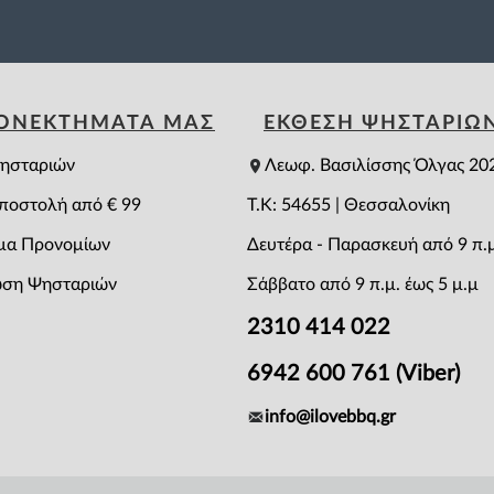
ΕΟΝΕΚΤΗΜΑΤΑ ΜΑΣ
ΕΚΘΕΣΗ ΨΗΣΤΑΡΙΩ
ησταριών
Λεωφ. Βασιλίσσης Όλγας 20
ποστολή από € 99
T.K: 54655 | Θεσσαλονίκη
μα Προνομίων
Δευτέρα - Παρασκευή από 9 π.μ
ση Ψησταριών
Σάββατο από 9 π.μ. έως 5 μ.μ
2310 414 022
6942 600 761 (Viber)
info@ilovebbq.gr