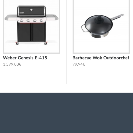
Weber Genesis E-415
ύ για Λίπη 709 ML Traeger
Aνταλλακτική κεφαλή για Βούρτσα καθαρισμού Smoke Outdoorchef
Barbecue Wok Outdoorchef
1.599,00€
14,95€
99,94€