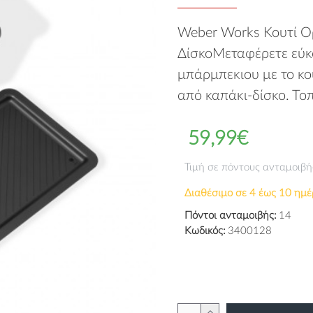
Weber Works Κουτί 
ΔίσκοΜεταφέρετε εύκο
μπάρμπεκιου με το κ
από καπάκι-δίσκο. Το
59,99€
Τιμή σε πόντους ανταμοιβή
Διαθέσιμο σε 4 έως 10 ημέ
Πόντοι ανταμοιβής:
14
Κωδικός:
3400128