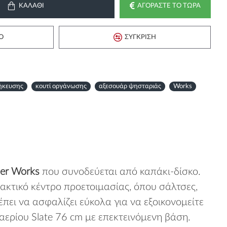
ΚΑΛΆΘΙ
ΑΓΟΡΆΣΤΕ ΤΟ ΤΏΡΑ
Ό
ΣΎΓΚΡΙΣΗ
ήκευσης
κουτί οργάνωσης
αξεσουάρ ψησταριάς
Works
er Works
που συνοδεύεται από καπάκι-δίσκο.
ακτικό κέντρο προετοιμασίας, όπου σάλτσες,
ει να ασφαλίζει εύκολα για να εξοικονομείτε
αερίου Slate 76 cm με επεκτεινόμενη βάση.