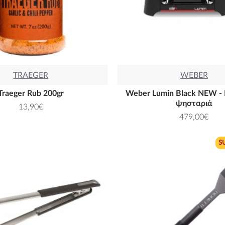
TRAEGER
WEBER
Traeger Rub 200gr
Weber Lumin Black NEW -
ψησταριά
13,90€
479,00€
S