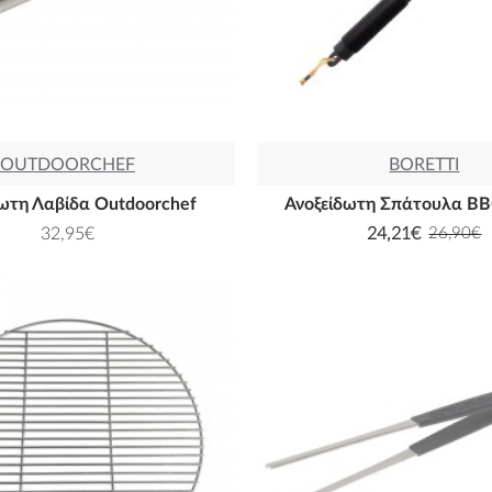
OUTDOORCHEF
BORETTI
δωτη Λαβίδα Outdoorchef
Ανοξείδωτη Σπάτουλα BB
32,95€
24,21€
26,90€