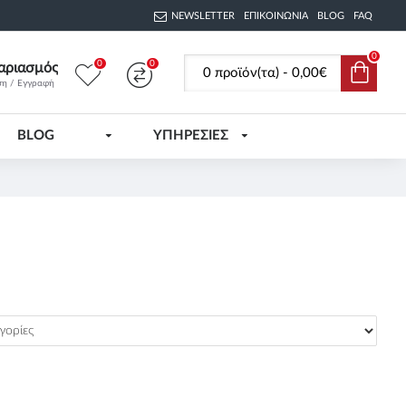
NEWSLETTER
ΕΠΙΚΟΙΝΩΝΊΑ
BLOG
FAQ
0
0
0
αριασμός
0 προϊόν(τα) - 0,00€
ση / Εγγραφή
BLOG
ΥΠΗΡΕΣΙΕΣ