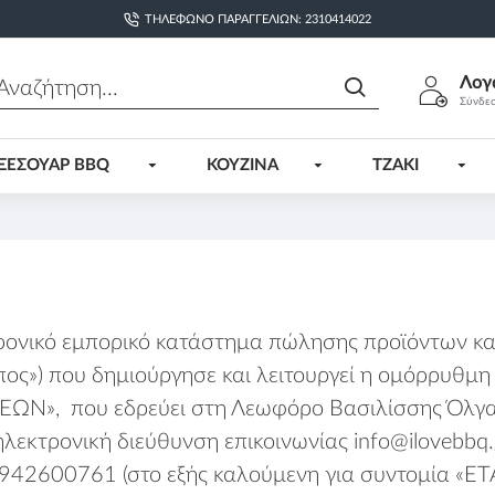
ΤΗΛΈΦΩΝΟ ΠΑΡΑΓΓΕΛΙΏΝ: 2310414022
Λογ
Σύνδε
ΞΕΣΟΥΑΡ BBQ
ΚΟΥΖΙΝΑ
ΤΖΑΚΙ
τρονικό εμπορικό κατάστημα πώλησης προϊόντων κα
πος») που δημιούργησε και λειτουργεί η ομόρρυθμ
ΕΩΝ», που εδρεύει στη Λεωφόρο Βασιλίσσης Όλγα
λεκτρονική διεύθυνση επικοινωνίας
info@ilovebbq.
42600761 (στο εξής καλούμενη για συντομία «ΕΤΑ