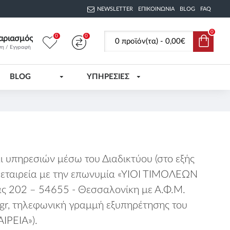
NEWSLETTER
ΕΠΙΚΟΙΝΩΝΊΑ
BLOG
FAQ
0
0
0
αριασμός
0 προϊόν(τα) - 0,00€
ση / Εγγραφή
BLOG
ΥΠΗΡΕΣΙΕΣ
ι υπηρεσιών μέσω του Διαδικτύου (στο εξής
η εταιρεία με την επωνυμία «ΥΙΟΙ ΤΙΜΟΛΕΩΝ
ς 202 – 54655 - Θεσσαλονίκη με Α.Φ.Μ.
gr
, τηλεφωνική γραμμή εξυπηρέτησης του
ΙΡΕΙΑ»).