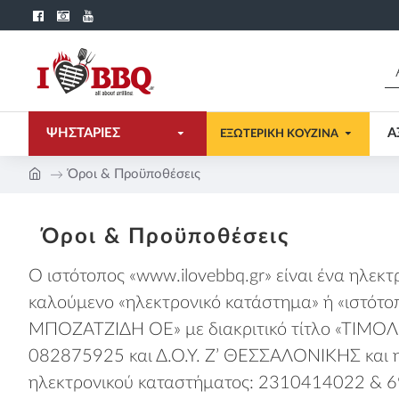
ΨΗΣΤΑΡΙΕΣ
Α
ΕΞΩΤΕΡΙΚΗ ΚΟΥΖΙΝΑ
Όροι & Προϋποθέσεις
Όροι & Προϋποθέσεις
O ιστότοπος «www.ilovebbq.gr» είναι ένα ηλεκ
καλούμενο «ηλεκτρονικό κατάστημα» ή «ιστότο
ΜΠΟΖΑΤΖΙΔΗ ΟΕ» με διακριτικό τίτλο «ΤΙΜΟΛ
082875925 και Δ.Ο.Υ. Ζ’ ΘΕΣΣΑΛΟΝΙΚΗΣ και η
ηλεκτρονικού καταστήματος: 2310414022 & 69