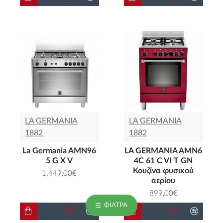
LA GERMANIA
LA GERMANIA
1882
1882
La Germania AMN96
LA GERMANIA AMN6
5 G X V
4C 61 C VI T GN
Κουζίνα φυσικού
1.449,00€
αερίου
899,00€
ΦΊΛΤΡΑ