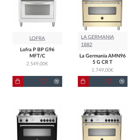
προηγμένης τεχνολογίας.
LA GERMANIA
LOFRA
1882
Lofra P BP G96
MFT/C
La Germania AMN96
5 G CR T
2.549,00€
1.749,00€