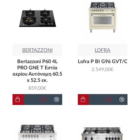
ΚΑΤΑΣΚΕΥΑΣΤΩΝ LA GERMANIA ΚΑΙ LOFRA
Η ιστορία της εταιρείας Bertazzoni που
κατασκευάζει τις κουζίνες αερίου La Germania
είναι πέρα για πέρα Ιταλική. Τα προϊόντα
αντικατοπτρίζουν το στυλ της χώρας,
BERTAZZONI
LOFRA
αποτελούν κομμάτι της κουλτούρας του καλού
Bertazzoni P60 4L
Lofra P BI G96 GVT/C
φαγητού που αναγνωρίζεται σήμερα σε
PRO GNE T Εστία
2.549,00€
ολόκληρο τον κόσμο, ενώ ο σχεδιασμός είναι
αερίου Αυτόνομη 60.5
x 52.5 εκ.
ότι καλύτερο έχει να παρουσιάσει Ιταλία σε
859,00€
αυτόν τον τομέα. Το αποτέλεσμα είναι
κουζίνες αερίου ελεύθερης εγκατάστασης
αλλά και εντοιχιζόμενες συσκευές που
μπορούν να ικανοποιήσουν τις απαιτήσεις στο
χώρο της κουζίνας, τόσο σε επίπεδο
αισθητικής όσο και σε επίπεδο λειτουργίας και