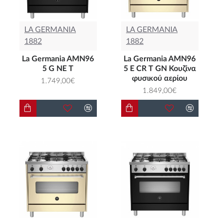
LA GERMANIA
LA GERMANIA
1882
1882
La Germania AMN96
La Germania AMN96
5 G NE T
5 E CR T GN Κουζίνα
φυσικού αερίου
1.749,00€
1.849,00€