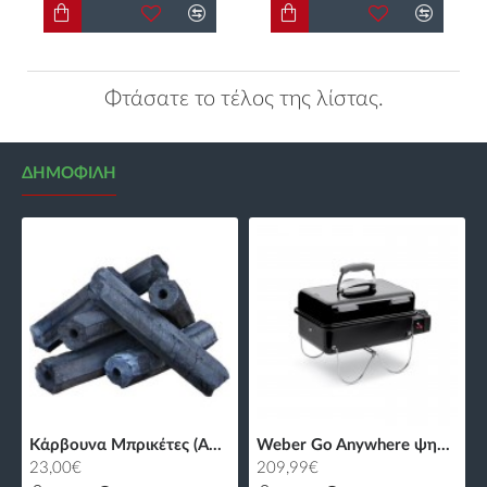
Φτάσατε το τέλος της λίστας.
ΔΗΜΟΦΙΛΉ
Κάρβουνα Μπρικέτες (Α+) με Τρύπα - 10kg
Weber Go Anywhere ψησταριά υγραερίου
23,00€
209,99€