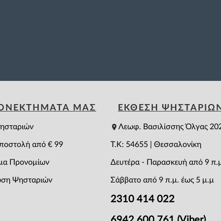
ΕΟΝΕΚΤΗΜΑΤΑ ΜΑΣ
ΕΚΘΕΣΗ ΨΗΣΤΑΡΙΩ
ησταριών
Λεωφ. Βασιλίσσης Όλγας 20
ποστολή από € 99
T.K: 54655 | Θεσσαλονίκη
μα Προνομίων
Δευτέρα - Παρασκευή από 9 π.μ
ση Ψησταριών
Σάββατο από 9 π.μ. έως 5 μ.μ
2310 414 022
6942 600 761 (Viber)