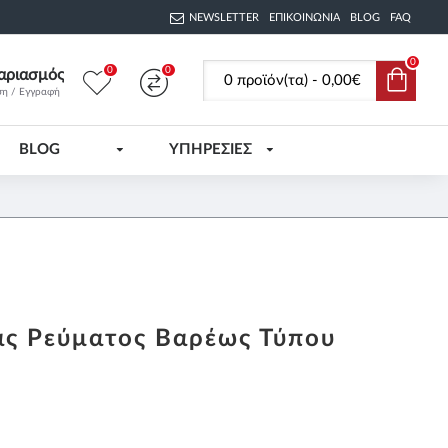
NEWSLETTER
ΕΠΙΚΟΙΝΩΝΊΑ
BLOG
FAQ
0
0
0
αριασμός
0 προϊόν(τα) - 0,00€
ση / Εγγραφή
BLOG
ΥΠΗΡΕΣΙΕΣ
ς Ρεύματος Βαρέως Τύπου