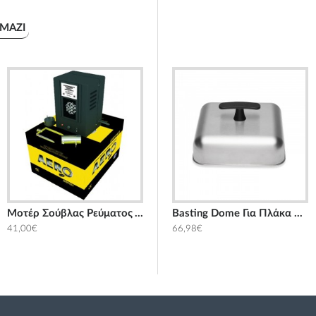
ΜΑΖΊ
Μοτέρ Σούβλας Ρεύματος Αερόψυκτο AERO
ef
Basting Dome XL για πλάκα ψησίματος Weber
Basting Dome Για Πλάκα Ψησίματος Weber
41,00€
84,99€
66,98€