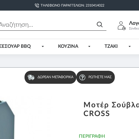
ΤΗΛΈΦΩΝΟ ΠΑΡΑΓΓΕΛΙΏΝ: 2310414022
Λογ
Σύνδε
ΞΕΣΟΥΑΡ BBQ
ΚΟΥΖΙΝΑ
ΤΖΑΚΙ
ΔΩΡΕΆΝ ΜΕΤΑΦΟΡΙΚΆ
ΡΩΤΉΣΤΕ ΜΑΣ
Μοτέρ Σούβλα
CROSS
ΠΕΡΙΓΡΑΦΉ