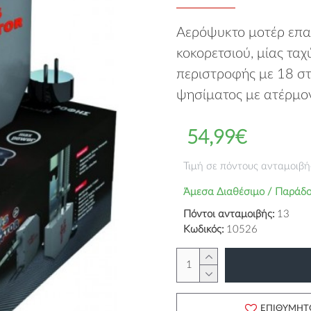
Αερόψυκτο μοτέρ επα
κοκορετσιού, μίας ταχ
περιστροφής με 18 στ
ψησίματος με ατέρμον
54,99€
Τιμή σε πόντους ανταμοιβή
Άμεσα Διαθέσιμο / Παράδο
Πόντοι ανταμοιβής:
13
Κωδικός:
10526
ΕΠΙΘΥΜΗΤ