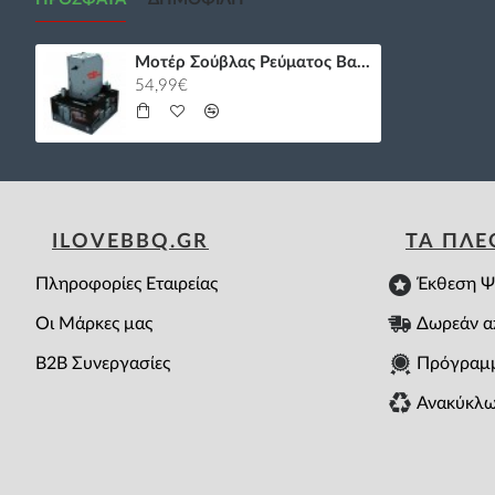
Μοτέρ Σούβλας Ρεύματος Βαρέως Τύπου CROSS
54,99€
ILOVEBBQ.GR
ΤΑ ΠΛ
Πληροφορίες Εταιρείας
Έκθεση Ψ
Οι Μάρκες μας
Δωρεάν α
B2B Συνεργασίες
Πρόγραμ
Ανακύκλω