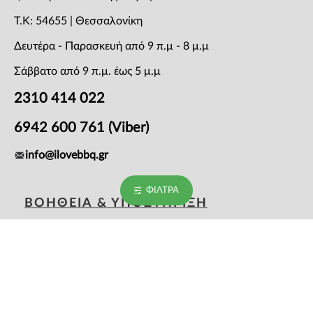
T.K: 54655 | Θεσσαλονίκη
Δευτέρα - Παρασκευή από 9 π.μ - 8 μ.μ
Σάββατο από 9 π.μ. έως 5 μ.μ
2310 414 022
6942 600 761 (Viber)
info@ilovebbq.gr
ΦΊΛΤΡΑ
ΒΟΗΘΕΙΑ & ΥΠΟΣΤΗΡΙΞΗ
Συχνές Ερωτήσεις
Επικοινωνία
Τρόποι Πληρωμής
Όροι Αποστολής