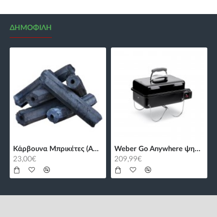
ΔΗΜΟΦΙΛΉ
Κάρβουνα Μπρικέτες (Α+) με Τρύπα - 10kg
Weber Go Anywhere ψησταριά υγραερίου
23,00€
209,99€