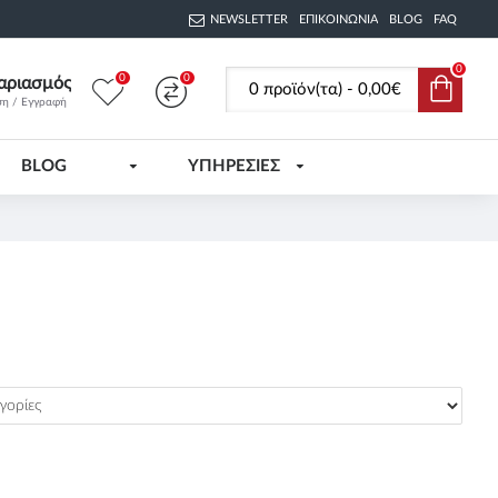
NEWSLETTER
ΕΠΙΚΟΙΝΩΝΊΑ
BLOG
FAQ
0
0
0
αριασμός
0 προϊόν(τα) - 0,00€
ση / Εγγραφή
BLOG
ΥΠΗΡΕΣΙΕΣ