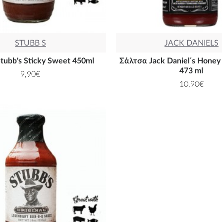
STUBB S
JACK DANIELS
tubb's Sticky Sweet 450ml
Σάλτσα Jack Daniel ́s Hone
473 ml
9,90€
10,90€