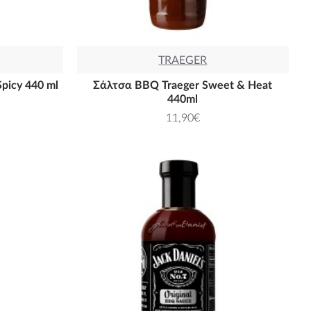
TRAEGER
picy 440 ml
Σάλτσα BΒQ Traeger Sweet & Heat
440ml
11,90€