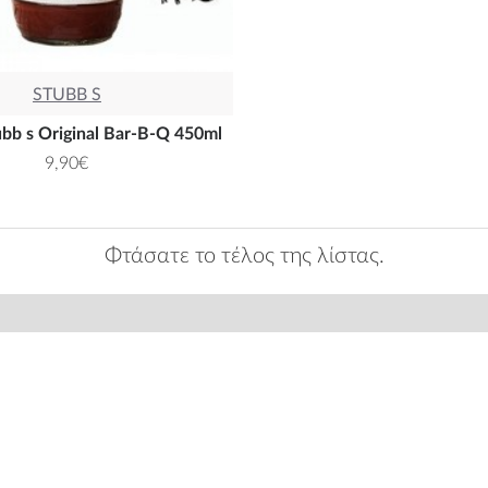
STUBB S
bb s Original Bar-B-Q 450ml
9,90€
Φτάσατε το τέλος της λίστας.
ΕΟΝΕΚΤΗΜΑΤΑ ΜΑΣ
ΕΚΘΕΣΗ ΨΗΣΤΑΡΙΩ
ησταριών
Λεωφ. Βασιλίσσης Όλγας 20
ποστολή από € 99
T.K: 54655 | Θεσσαλονίκη
μα Προνομίων
Δευτέρα - Παρασκευή από 9 π.μ