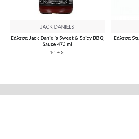
JACK DANIELS
Σάλτσα Jack Daniel ́s Sweet & Spicy BBQ
Σάλτσα Stu
Sauce 473 ml
10,90€
ILOVEBBQ.GR
ΤΑ ΠΛ
Πληροφορίες Εταιρείας
Έκθεση Ψ
Οι Μάρκες μας
Δωρεάν α
B2B Συνεργασίες
Πρόγραμ