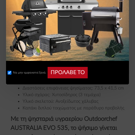
θέρμανσης και οι προηγμένες τεχνολογίες
του εξασφαλίζουν επαγγελματικά
αποτελέσματα σε κάθε ψήσιμο, από
ζουμερές μπριζόλες και τραγανές πίτσες
έως αργοψημένα κομμάτια κρέατος.
ΤΕΧΝΙΚΆ ΧΑΡΑΚΤΗΡΙΣΤΙΚΆ:
Ισχύς κύριων καυστήρων: 15 kW
Ισχύς πίσω καυστήρα: 4 kW
ΠΡΟΛΑΒΕ ΤΟ
Να μην εμφανιστεί ξανά.
Ισχύς υπερύθρου καυστήρα (Blazing Zone): έως
800°C
Διαστάσεις επιφάνειας ψησίματος: 73,5 x 41,5 cm
Υλικό σχάρας: Χυτοσίδηρος (3 τεμάχια)
Υλικό σκελετού: Ανοξείδωτος χάλυβας
Καπάκι διπλού τοιχώματος με παράθυρο προβολής
Με τη ψησταριά υγραερίου Outdoorchef
AUSTRALIA EVO 535, το ψήσιμο γίνεται