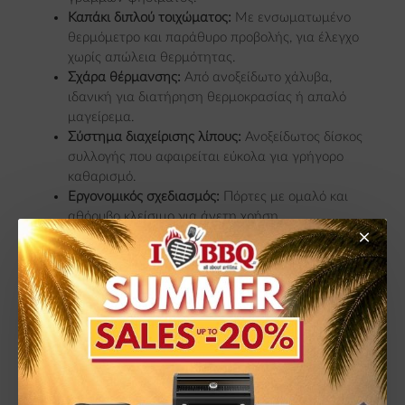
Καπάκι διπλού τοιχώματος:
Με ενσωματωμένο
θερμόμετρο και παράθυρο προβολής, για έλεγχο
χωρίς απώλεια θερμότητας.
Σχάρα θέρμανσης:
Από ανοξείδωτο χάλυβα,
ιδανική για διατήρηση θερμοκρασίας ή απαλό
μαγείρεμα.
Σύστημα διαχείρισης λίπους:
Ανοξείδωτος δίσκος
συλλογής που αφαιρείται εύκολα για γρήγορο
καθαρισμό.
Εργονομικός σχεδιασμός:
Πόρτες με ομαλό και
αθόρυβο κλείσιμο για άνετη χρήση.
ΙΔΑΝΙΚΌΣ ΓΙΑ ΚΆΘΕ ΤΎΠΟ
ΨΗΣΊΜΑΤΟΣ
Με τη δυνατότητα για άμεσο και έμμεσο
ψήσιμο, ο Australia EVO 535 προσφέρει
ευελιξία και έλεγχο θερμοκρασίας για κάθε
είδος γεύματος. Το ισχυρό σύστημα