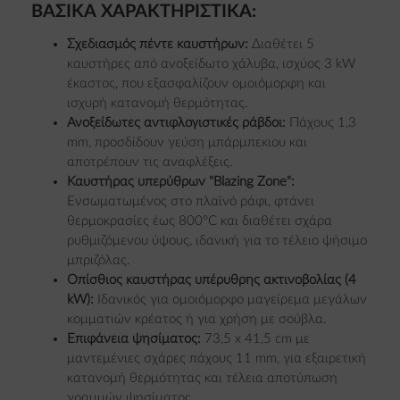
ΒΑΣΙΚΆ ΧΑΡΑΚΤΗΡΙΣΤΙΚΆ:
Σχεδιασμός πέντε καυστήρων:
Διαθέτει 5
καυστήρες από ανοξείδωτο χάλυβα, ισχύος 3 kW
έκαστος, που εξασφαλίζουν ομοιόμορφη και
ισχυρή κατανομή θερμότητας.
Ανοξείδωτες αντιφλογιστικές ράβδοι:
Πάχους 1,3
mm, προσδίδουν γεύση μπάρμπεκιου και
αποτρέπουν τις αναφλέξεις.
Καυστήρας υπερύθρων "Blazing Zone":
Ενσωματωμένος στο πλαϊνό ράφι, φτάνει
θερμοκρασίες έως 800°C και διαθέτει σχάρα
ρυθμιζόμενου ύψους, ιδανική για το τέλειο ψήσιμο
μπριζόλας.
Οπίσθιος καυστήρας υπέρυθρης ακτινοβολίας (4
kW):
Ιδανικός για ομοιόμορφο μαγείρεμα μεγάλων
κομματιών κρέατος ή για χρήση με σούβλα.
Επιφάνεια ψησίματος:
73,5 x 41,5 cm με
μαντεμένιες σχάρες πάχους 11 mm, για εξαιρετική
κατανομή θερμότητας και τέλεια αποτύπωση
γραμμών ψησίματος.