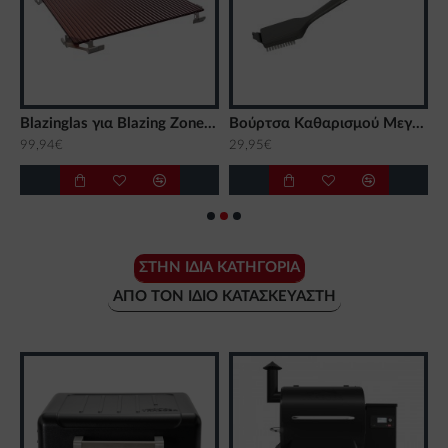
Blazinglas για Blazing Zone Outdoorchef
Βούρτσα Καθαρισμού Μεγάλη με νάιλον τρίχες Outdoorchef
99,94€
29,95€
8
ΣΤΗΝ ΊΔΙΑ ΚΑΤΗΓΟΡΊΑ
ΑΠΌ ΤΟΝ ΊΔΙΟ ΚΑΤΑΣΚΕΥΑΣΤΉ