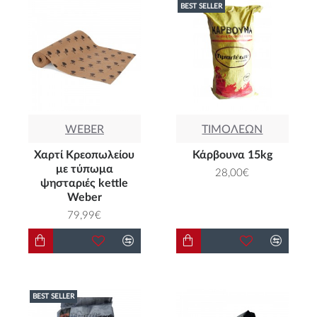
BEST SELLER
WEBER
ΤΙΜΟΛΕΩΝ
Χαρτί Κρεοπωλείου
Κάρβουνα 15kg
με τύπωμα
28,00€
ψησταριές kettle
Weber
79,99€
BEST SELLER