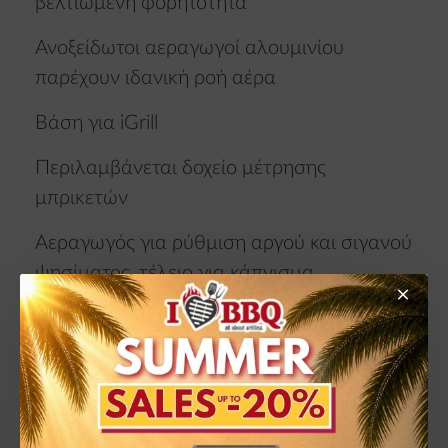
βελτιωμένη φορητότητα
Ανοξείδωτοι αεραγωγοί αλουμινίου
παρέχουν ιδανική ροή αέρα
Βάση για iGrill
Περιλαμβάνεται δοχείο μέτρησης
μπρικετών
Αεραγωγός για ρύθμιση αργού και σιγανού
ψησίματος, τέλειο για κάπνισμα
ΕΓΓΥΗΣΗ*
10 έτη για όλα τα μέρη της ψησταριάς
* Η εγγύηση δεν ισχύει για τη φυσιολογική