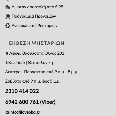
Δωρεάν αποστολή από € 99
Πρόγραμμα Προνομίων
Ανακύκλωση Ψησταριών
ΕΚΘΕΣΗ ΨΗΣΤΑΡΙΩΝ
Λεωφ. Βασιλίσσης Όλγας 202
T.K: 54655 | Θεσσαλονίκη
Δευτέρα - Παρασκευή από 9 π.μ - 8 μ.μ
Σάββατο από 9 π.μ. έως 5 μ.μ
2310 414 022
6942 600 761 (Viber)
info@ilovebbq.gr