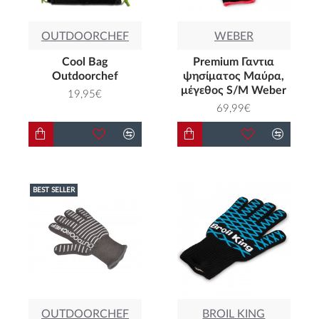
OUTDOORCHEF
WEBER
Cool Bag
Premium Γαντια
Outdoorchef
ψησίματος Μαύρα,
μέγεθος S/M Weber
19,95€
69,99€
BEST SELLER
OUTDOORCHEF
BROIL KING