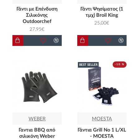
Γάντι με Eπένδυση
Γάντι Ψησίματος (1
Σιλικόνης
τμχ) Broil King
Outdoorchef
25,00€
27,95€
BEST SELLER
-10 %
WEBER
MOESTA
Γαντια BBQ από
Γάντια Grill No 1 L/XL
σιλικόνη Weber
- MOESTA