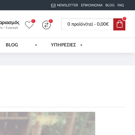
NEWSLETTER
ΕΠΙΚΟΙΝΩΝΊΑ
BLOG
FAQ
0
0
0
αριασμός
0 προϊόν(τα) - 0,00€
ση / Εγγραφή
BLOG
ΥΠΗΡΕΣΙΕΣ