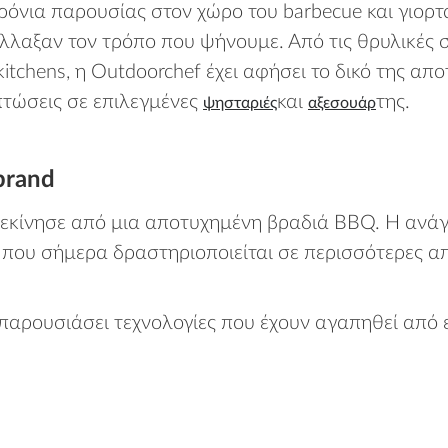
όνια παρουσίας στον χώρο του barbecue και γιορτάζ
λλαξαν τον τρόπο που ψήνουμε. Από τις θρυλικές σ
r kitchens, η Outdoorchef έχει αφήσει το δικό τη
πτώσεις σε επιλεγμένες
και
της.
ψησταριές
αξεσουάρ
brand
f ξεκίνησε από μια αποτυχημένη βραδιά BBQ. Η ανά
ς που σήμερα δραστηριοποιείται σε περισσότερες α
παρουσιάσει τεχνολογίες που έχουν αγαπηθεί από εκ