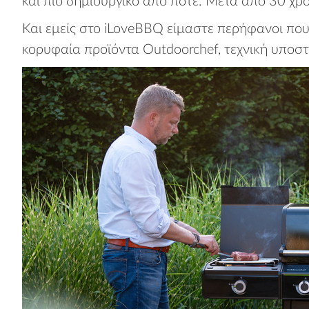
και πιο δημιουργικό από ποτέ. Μετά από 30 χρό
Και εμείς στο iLoveBBQ είμαστε περήφανοι πο
κορυφαία προϊόντα Outdoorchef, τεχνική υποστήρ