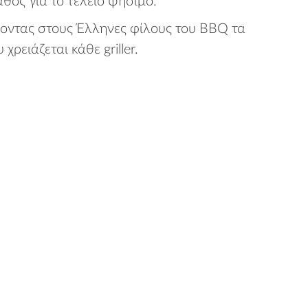
θος για το τέλειο ψήσιμο.
ροντας στους Έλληνες φίλους του BBQ τα
ρειάζεται κάθε griller.