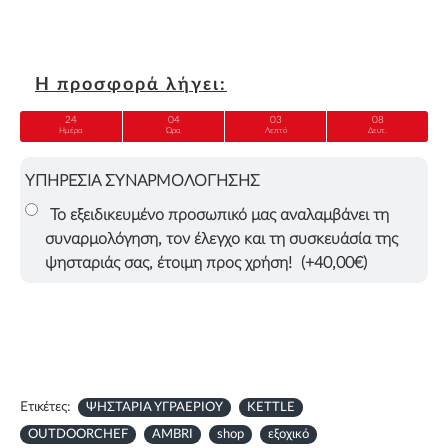
Η προσφορά λήγει:
24
04
03
07
Ημέρα
Ώρα
Λεπτό
Δευτ.
ΥΠΗΡΕΣΙΑ ΣΥΝΑΡΜΟΛΟΓΗΣΗΣ
Το εξειδικευμένο προσωπικό μας αναλαμβάνει τη
συναρμολόγηση, τον έλεγχο και τη συσκευάσία της
ψησταριάς σας, έτοιμη προς χρήση!
(+40,00€)
Ετικέτες:
ΨΗΣΤΑΡΙΑ ΥΓΡΑΕΡΙΟΥ
KETTLE
OUTDOORCHEF
AMBRI
shop
εξοχικό