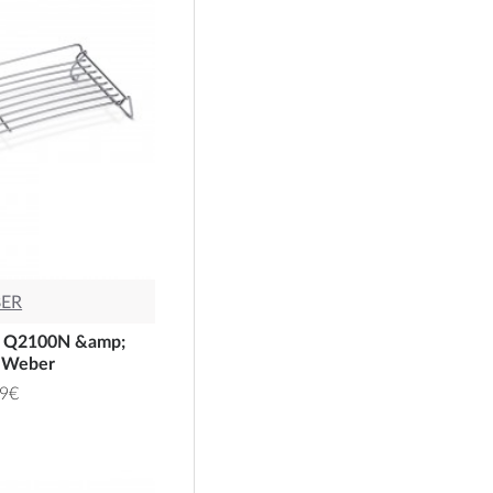
ER
α Q2100N &amp;
 Weber
99€