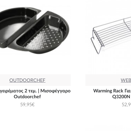
OUTDOORCHEF
WEB
γειρέματος 2 τεμ. | Μισοφέγγαρο
Warming Rack Γι
Outdoorchef
Q3200N
59,95€
52,