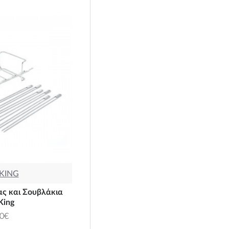
 KING
ας και Σουβλάκια
King
00€