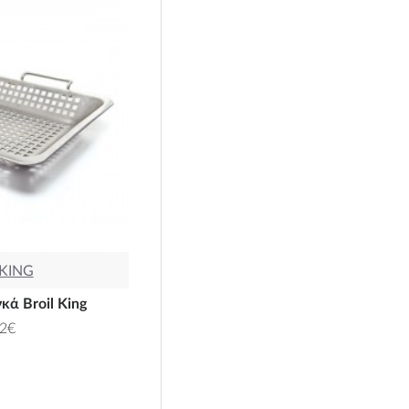
 KING
κά Broil King
12€