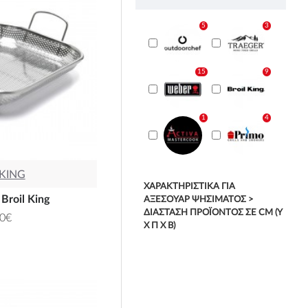
5
3
15
9
1
4
 KING
ΧΑΡΑΚΤΗΡΙΣΤΙΚΆ ΓΙΑ
 Broil King
ΑΞΕΣΟΥΆΡ ΨΗΣΊΜΑΤΟΣ >
ΔΙΆΣΤΑΣΗ ΠΡΟΪΌΝΤΟΣ ΣΕ CM (Υ
00€
X Π X Β)