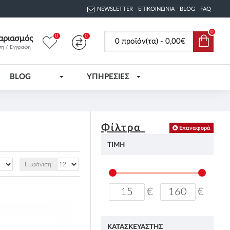
NEWSLETTER
ΕΠΙΚΟΙΝΩΝΊΑ
BLOG
FAQ
0
0
0
αριασμός
0 προϊόν(τα) - 0,00€
ση / Εγγραφή
BLOG
ΥΠΗΡΕΣΙΕΣ
Φίλτρα
Επαναφορά
ΤΙΜΉ
Εμφάνιση:
€
€
ΚΑΤΑΣΚΕΥΑΣΤΉΣ