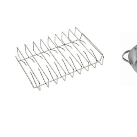
TRAEGER
Βάση για Ribs
54,89€