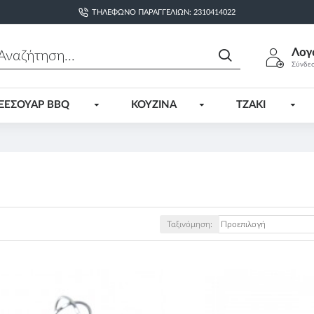
ΤΗΛΈΦΩΝΟ ΠΑΡΑΓΓΕΛΙΏΝ: 2310414022
Λογ
Σύνδε
ΞΕΣΟΥΑΡ BBQ
ΚΟΥΖΙΝΑ
ΤΖΑΚΙ
Ταξινόμηση: