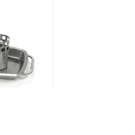
 KING
με ταψί Broil King
99€