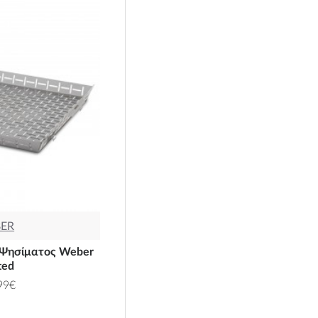
ER
 Ψησίματος Weber
ted
99€