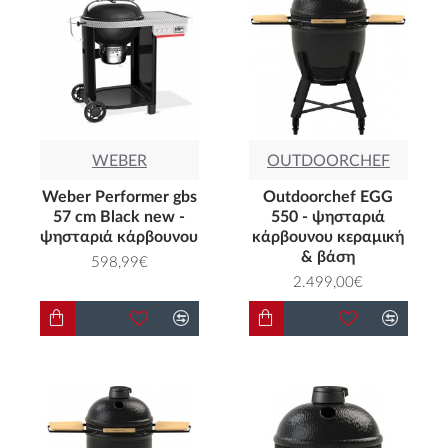
ΨΗΣΤΑΡΙΕΣ
ΚΑΡΒΟΥΝΟΥ
WEBER
OUTDOORCHEF
Weber Performer gbs
Outdoorchef EGG
57 cm Black new -
550 - ψησταριά
Το
ψήσιμο στα κάρβουνα
δίνει στα
ψησταριά κάρβουνου
κάρβουνου κεραμική
& βάση
τρόφιμα αυτή την καπνιστή, ψητή γεύση
598,99€
2.499,00€
που όλοι έχουμε συνηθίσει και
απολαμβάνουμε περισσότερο.
Επιλέξτε την
ψησταριά κάρβουνου
που
καλύπτει τις ανάγκες σας, μέσα απο
μια ολοκληρωμένη γκάμα από