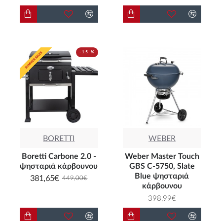
-15 %
SUMMER SALES
SUMMER SALES
BORETTI
WEBER
Boretti Carbone 2.0 -
Weber Master Touch
ψησταριά κάρβουνου
GBS C-5750, Slate
Blue ψησταριά
381,65€
449,00€
κάρβουνου
398,99€