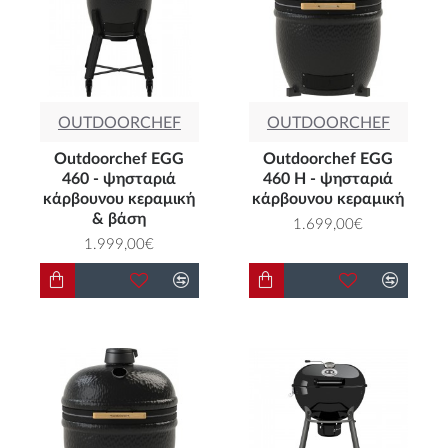
ψησταριές κάρβουνου των κορυφαίων
εταιρειών
WEBER, OUTDOORCHEF,
BROIL KING, PRIMO, BORETTI
και
απολαύστε την αγαπημένη σε όλους
OUTDOORCHEF
OUTDOORCHEF
μας παραδοσιακή γεύση του κάρβουνου.
Outdoorchef EGG
Outdoorchef EGG
460 - ψησταριά
460 H - ψησταριά
κάρβουνου κεραμική
κάρβουνου κεραμική
& βάση
1.699,00€
1.999,00€