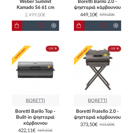
Weber Summit
Boretti Barilo 2.0 -
Kamado S6 61 cm
ψησταριά κάρβουνου
449,10€
2.499,00€
499,00€
-10 %
-10 %
SUMMER SALES
SUMMER SALES
SUMMER SALES
SUMMER SALES
BORETTI
BORETTI
Boretti Barilo Top -
Boretti Fratello 2.0 -
Built-in ψησταριά
ψησταριά κάρβουνου
κάρβουνου
373,50€
415,00€
422,11€
469,01€