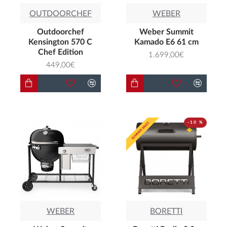
OUTDOORCHEF
WEBER
Outdoorchef
Weber Summit
Kensington 570 C
Kamado E6 61 cm
Chef Edition
1.699,00€
449,00€
-10 %
SUMMER SALES
SUMMER SALES
WEBER
BORETTI