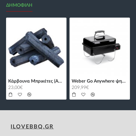
ΔΗΜΟΦΙΛΉ
Κάρβουνα Μπρικέτες (Α+) με Τρύπα - 10kg
Weber Go Anywhere ψησταριά υγραερίου
23,00€
209,99€
ILOVEBBQ.GR