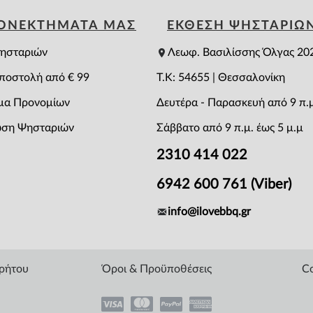
ΕΟΝΕΚΤΗΜΑΤΑ ΜΑΣ
ΕΚΘΕΣΗ ΨΗΣΤΑΡΙΩ
ησταριών
Λεωφ. Βασιλίσσης Όλγας 20
ποστολή από € 99
T.K: 54655 | Θεσσαλονίκη
μα Προνομίων
Δευτέρα - Παρασκευή από 9 π.μ
ση Ψησταριών
Σάββατο από 9 π.μ. έως 5 μ.μ
2310 414 022
6942 600 761 (Viber)
info@ilovebbq.gr
ρρήτου
Όροι & Προϋποθέσεις
Co