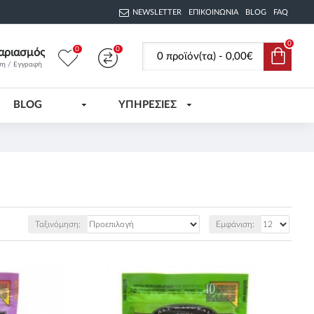
NEWSLETTER
ΕΠΙΚΟΙΝΩΝΊΑ
BLOG
FAQ
0
0
0
αριασμός
0 προϊόν(τα) - 0,00€
ση / Εγγραφή
BLOG
ΥΠΗΡΕΣΙΕΣ
Ταξινόμηση:
Εμφάνιση: