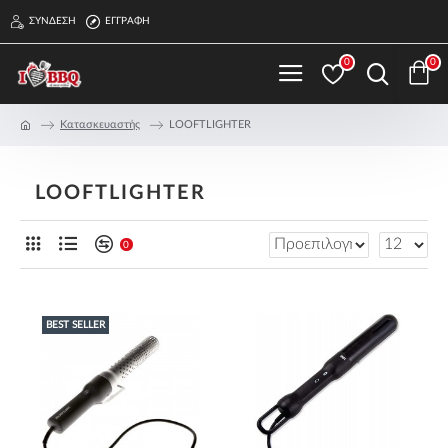
ΣΎΝΔΕΣΗ
ΕΓΓΡΑΦΉ
0
0
Κατασκευαστής
LOOFTLIGHTER
LOOFTLIGHTER
0
BEST SELLER