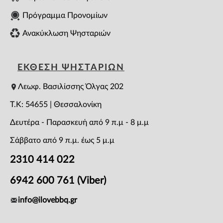
Πρόγραμμα Προνομίων
Ανακύκλωση Ψησταριών
ΕΚΘΕΣΗ ΨΗΣΤΑΡΙΩΝ
Λεωφ. Βασιλίσσης Όλγας 202
T.K: 54655 | Θεσσαλονίκη
Δευτέρα - Παρασκευή από 9 π.μ - 8 μ.μ
Σάββατο από 9 π.μ. έως 5 μ.μ
2310 414 022
6942 600 761 (Viber)
info@ilovebbq.gr