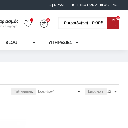
NEWSLETTER
ΕΠΙΚΟΙΝΩΝΊΑ
BLOG
FAQ
0
0
0
αριασμός
0 προϊόν(τα) - 0,00€
ση / Εγγραφή
BLOG
ΥΠΗΡΕΣΙΕΣ
Ταξινόμηση:
Εμφάνιση: