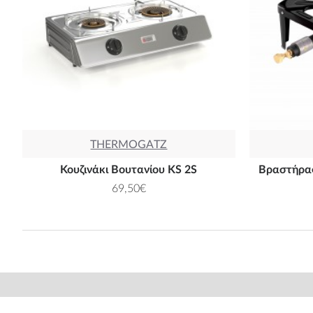
THERMOGATZ
Κουζινάκι Βουτανίου KS 2S
Βραστήρας
69,50€
ILOVEBBQ.GR
ΤΑ ΠΛ