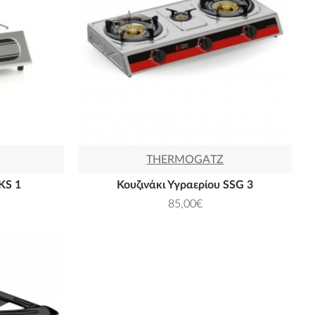
THERMOGATZ
KS 1
Κουζινάκι Υγραερίου SSG 3
85,00€