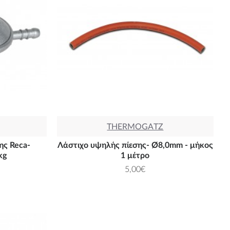
THERMOGATZ
ης Reca-
Λάστιχο υψηλής πίεσης- Ø8,0mm - μήκος
kg
1 μέτρο
5,00€