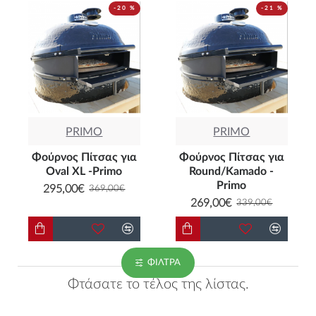
-20 %
-21 %
PRIMO
PRIMO
Φούρνος Πίτσας για
Φούρνος Πίτσας για
Oval XL -Primo
Round/Kamado -
Primo
295,00€
369,00€
269,00€
339,00€
ΦΊΛΤΡΑ
Φτάσατε το τέλος της λίστας.