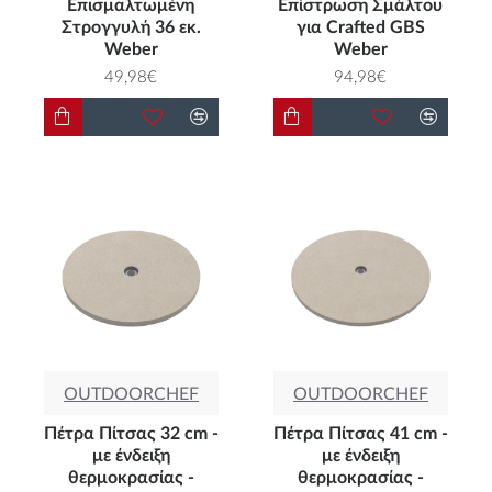
Επισμαλτωμένη
Επίστρωση Σμάλτου
Στρογγυλή 36 εκ.
για Crafted GBS
Weber
Weber
49,98€
94,98€
OUTDOORCHEF
OUTDOORCHEF
Πέτρα Πίτσας 32 cm -
Πέτρα Πίτσας 41 cm -
με ένδειξη
με ένδειξη
θερμοκρασίας -
θερμοκρασίας -