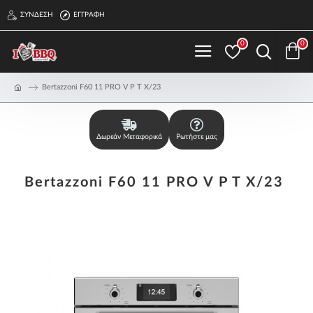
ΣΎΝΔΕΣΗ
ΕΓΓΡΑΦΉ
0
0
Bertazzoni F60 11 PRO V P T X/23
Δωρεάν Μεταφορικά
Ρωτήστε μας
Bertazzoni F60 11 PRO V P T X/23