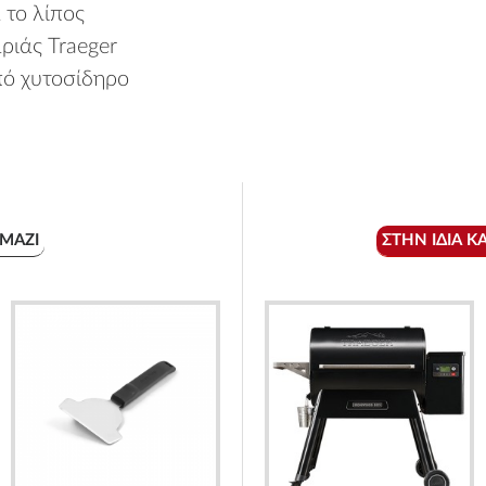
 το λίπος
ριάς Traeger
από χυτοσίδηρο
ΜΑΖΊ
ΣΤΗΝ ΊΔΙΑ Κ