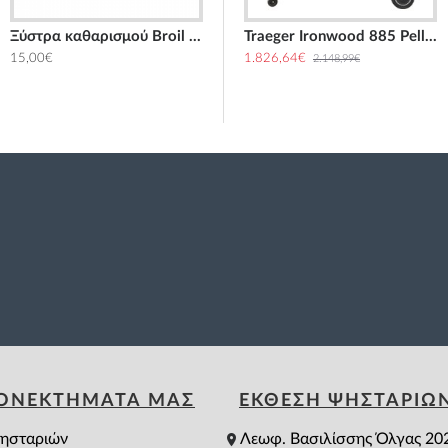
Ξύστρα καθαρισμού Broil King
l
Traeger Ironwood 650 Pellet Grill
Traeger Ironwood 885 Pellet Grill
15,00€
1.614,15€
1.826,64€
1.899,00€
2.148,99€
ΕΟΝΕΚΤΗΜΑΤΑ ΜΑΣ
ΕΚΘΕΣΗ ΨΗΣΤΑΡΙΩ
ησταριών
Λεωφ. Βασιλίσσης Όλγας 20