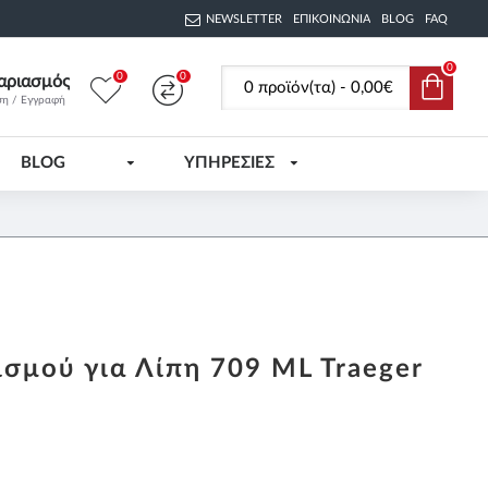
NEWSLETTER
ΕΠΙΚΟΙΝΩΝΊΑ
BLOG
FAQ
0
0
0
αριασμός
0 προϊόν(τα) - 0,00€
ση / Εγγραφή
BLOG
ΥΠΗΡΕΣΙΕΣ
σμού για Λίπη 709 ML Traeger