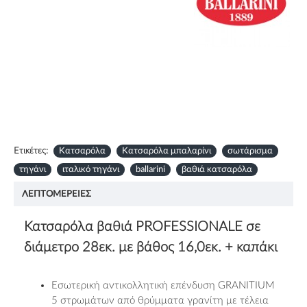
Ετικέτες:
Κατσαρόλα
Κατσαρόλα μπαλαρίνι
σωτάρισμα
τηγάνι
ιταλικό τηγάνι
ballarini
βαθιά κατσαρόλα
ΛΕΠΤΟΜΈΡΕΙΕΣ
Κατσαρόλα βαθιά PROFESSIONALE σε
διάμετρο 28εκ. με βάθος 16,0εκ. + καπάκι
Εσωτερική αντικολλητική επένδυση GRANITIUM
5 στρωμάτων από θρύμματα γρανίτη με τέλεια