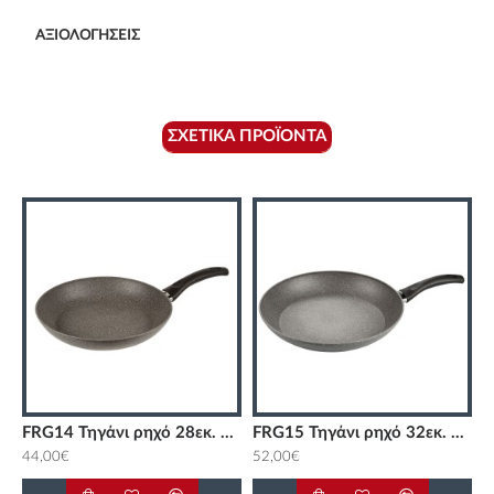
ΑΞΙΟΛΟΓΉΣΕΙΣ
ΣΧΕΤΙΚΆ ΠΡΟΪΌΝΤΑ
 FERRARA
FRG14 Τηγάνι ρηχό 28εκ. FERRARA
FRG15 Τηγάνι ρηχό 32εκ. FERRARA
44,00€
52,00€
4