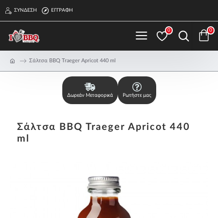
ΣΎΝΔΕΣΗ
ΕΓΓΡΑΦΉ
0
0
Σάλτσα BBQ Traeger Apricot 440 ml
Δωρεάν Μεταφορικά
Ρωτήστε μας
Σάλτσα BBQ Traeger Apricot 440
ml