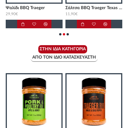
 Stubb s Hickory 148 ml
Ψαλίδι BBQ Traeger
Σάλτσα BBQ Traeger Texas Spicy 440 ml
29,90€
11,90€
8
ΣΤΗΝ ΊΔΙΑ ΚΑΤΗΓΟΡΊΑ
ΑΠΌ ΤΟΝ ΊΔΙΟ ΚΑΤΑΣΚΕΥΑΣΤΉ