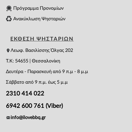
Πρόγραμμα Προνομίων
Ανακύκλωση Ψησταριών
ΕΚΘΕΣΗ ΨΗΣΤΑΡΙΩΝ
Λεωφ. Βασιλίσσης Όλγας 202
T.K: 54655 | Θεσσαλονίκη
Δευτέρα - Παρασκευή από 9 π.μ - 8 μ.μ
Σάββατο από 9 π.μ. έως 5 μ.μ
2310 414 022
6942 600 761 (Viber)
info@ilovebbq.gr