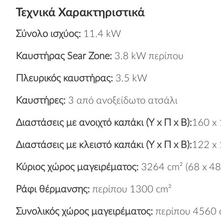
Τεχνικά Χαρακτηριστικά
Σύνολο ισχύος:
11.4 kW
Καυστήρας Sear Zone:
3.8 kW περίπου
Πλευρικός καυστήρας:
3.5 kW
Καυστήρες:
3 από ανοξείδωτο ατσάλι
Διαστάσεις με ανοιχτό καπάκι (Υ x Π x Β):
160 x 
Διαστάσεις με κλειστό καπάκι (Υ x Π x Β):
122 x 
Κύριος χώρος μαγειρέματος:
3264 cm² (68 x 48
Ράφι θέρμανσης:
περίπου 1300 cm²
Συνολικός χώρος μαγειρέματος:
περίπου 4560 