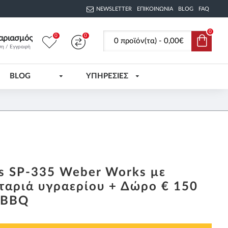
NEWSLETTER
ΕΠΙΚΟΙΝΩΝΊΑ
BLOG
FAQ
0
0
0
αριασμός
0 προϊόν(τα) - 0,00€
ση / Εγγραφή
BLOG
ΥΠΗΡΕΣΙΕΣ
s SP-335 Weber Works με
αριά υγραερίου + Δώρο € 150
 BBQ