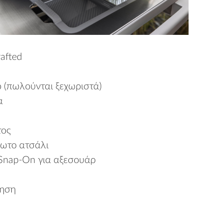
afted
 (πωλούνται ξεχωριστά)
α
τος
δωτο ατσάλι
Snap-On για αξεσουάρ
νηση