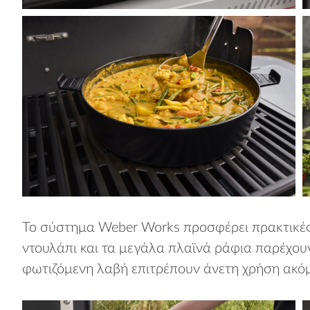
Το σύστημα Weber Works προσφέρει πρακτικές 
ντουλάπι και τα μεγάλα πλαϊνά ράφια παρέχουν
φωτιζόμενη λαβή επιτρέπουν άνετη χρήση ακό