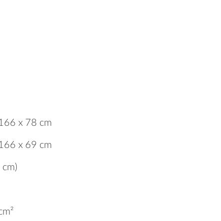
166 x 78 cm
166 x 69 cm
 cm)
cm²