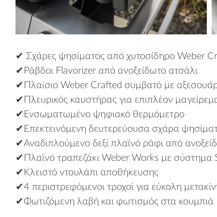
✔ Σχάρες ψησίματος από χυτοσίδηρο Weber Cr
✔Ράβδοι Flavorizer από ανοξείδωτο ατσάλι
✔Πλαίσιο Weber Crafted συμβατό με αξεσουάρ
✔Πλευρικός καυστήρας για επιπλέον μαγείρεμ
✔Ενσωματωμένο ψηφιακό θερμόμετρο
✔Επεκτεινόμενη δευτερεύουσα σχάρα ψησίμα
✔Αναδιπλούμενο δεξί πλαϊνό ράφι από ανοξεί
✔Πλαϊνό τραπεζάκι Weber Works με σύστημα 
✔Κλειστό ντουλάπι αποθήκευσης
✔4 περιστρεφόμενοι τροχοί για εύκολη μετακί
✔Φωτιζόμενη λαβή και φωτισμός στα κουμπιά