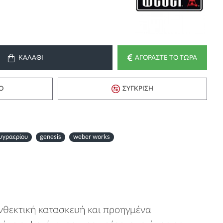
ΚΑΛΆΘΙ
ΑΓΟΡΆΣΤΕ ΤΟ ΤΏΡΑ
Ό
ΣΎΓΚΡΙΣΗ
υγραερίου
genesis
weber works
νθεκτική κατασκευή και προηγμένα