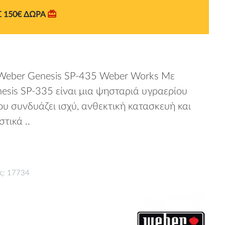
Σ 150€ ΔΩΡΑ
Weber Genesis SP-435 Weber Works Με
sis SP-335 είναι μια ψησταριά υγραερίου
 συνδυάζει ισχύ, ανθεκτική κατασκευή και
τικά ..
ής: 17734