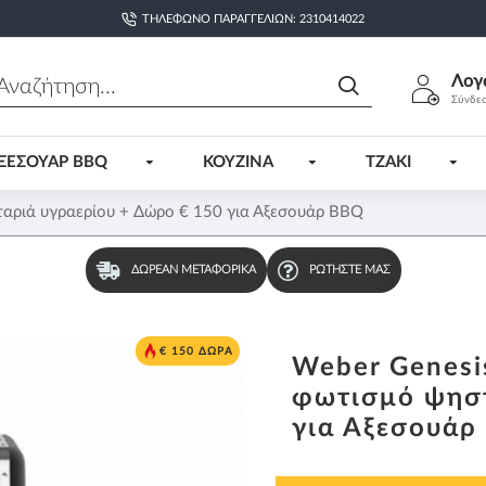
ΤΗΛΈΦΩΝΟ ΠΑΡΑΓΓΕΛΙΏΝ: 2310414022
Λογ
Σύνδε
ΞΕΣΟΥΑΡ BBQ
ΚΟΥΖΙΝΑ
ΤΖΑΚΙ
αριά υγραερίου + Δώρο € 150 για Αξεσουάρ BBQ
ΔΩΡΕΆΝ ΜΕΤΑΦΟΡΙΚΆ
ΡΩΤΉΣΤΕ ΜΑΣ
€ 150 ΔΩΡΑ
Weber Genesi
φωτισμό ψηστ
για Αξεσουάρ