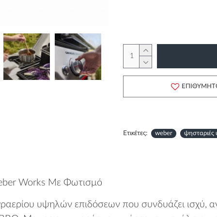
ΕΠΙΘΥΜΗΤ
Ετικέτες:
weber
ψησταριές 
eber Works Με Φωτισμό
γραερίου υψηλών επιδόσεων που συνδυάζει ισχύ, α