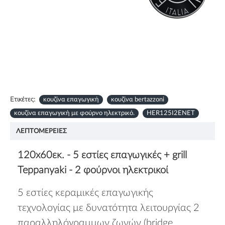
Ετικέτες:
κουζίνα επαγωγική
κουζίνα bertazzoni
κουζίνα επαγωγική με φούρνο ηλεκτρικό.
HER125I2ENET
ΛΕΠΤΟΜΈΡΕΙΕΣ
120x60εκ. - 5 εστίες επαγωγικές + grill
Teppanyaki - 2 φούρνοι ηλεκτρικοί
5 εστίες κεραμικές επαγωγικής
τεχνολογίας με δυνατότητα λειτουργίας 2
παραλληλόγραμμων ζωνών (bridge