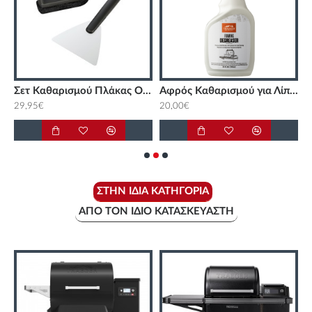
ργαλεία για Planca Outdoorchef
Σετ Καθαρισμού Πλάκας Outdoorchef
Αφρός Καθαρισμού για Λίπη 709 ML Traeger
29,95€
20,00€
1
ΣΤΗΝ ΊΔΙΑ ΚΑΤΗΓΟΡΊΑ
ΑΠΌ ΤΟΝ ΊΔΙΟ ΚΑΤΑΣΚΕΥΑΣΤΉ