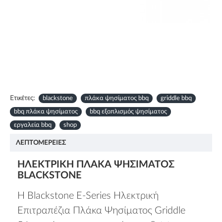
Ετικέτες:
blackstone
πλάκα ψησίματος bbq
griddle bbq
bbq πλάκα ψησίματος
bbq εξοπλισμός ψησίματος
εργαλεία bbq
shop
ΛΕΠΤΟΜΈΡΕΙΕΣ
ΗΛΕΚΤΡΙΚΉ ΠΛΆΚΑ ΨΗΣΊΜΑΤΟΣ
BLACKSTONE
Η Blackstone E-Series Ηλεκτρική
Επιτραπέζια Πλάκα Ψησίματος Griddle