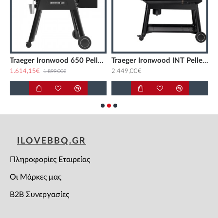
Traeger Ironwood 650 Pellet Grill
Traeger Ironwood INT Pellet Grill
1.614,15€
2.449,00€
2
1.899,00€
ILOVEBBQ.GR
Πληροφορίες Εταιρείας
Οι Μάρκες μας
B2B Συνεργασίες