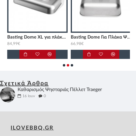
f
Basting Dome XL για πλάκα ψησίματος Weber
Basting Dome Για Πλάκα Ψησίματος Weber
B
84,99€
66,98€
1
Σχετικά Άρθρα
Καθαρισμός Ψησταριάς Πέλλετ Traeger
16
Ιουν
0
ILOVEBBQ.GR