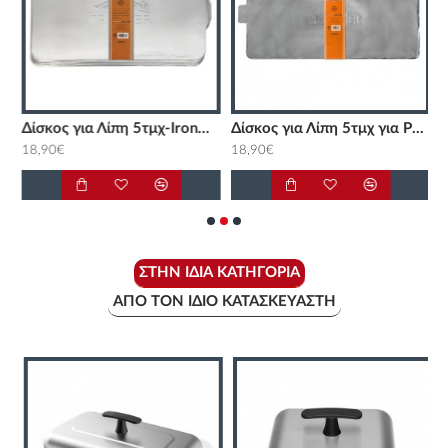
nwood 650
Δίσκος για Λίπη 5τμχ-Ironwood 885
Δίσκος για Λίπη 5τμχ για PRO D2 780 Traeger
Κ
18,90€
18,90€
8
ΣΤΗΝ ΊΔΙΑ ΚΑΤΗΓΟΡΊΑ
ΑΠΌ ΤΟΝ ΊΔΙΟ ΚΑΤΑΣΚΕΥΑΣΤΉ