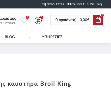
NEWSLETTER
ΕΠΙΚΟΙΝΩΝΊΑ
BLOG
FAQ
0
0
0
αριασμός
0 προϊόν(τα) - 0,00€
ση / Εγγραφή
BLOG
ΥΠΗΡΕΣΙΕΣ
ς καυστήρα Broil King