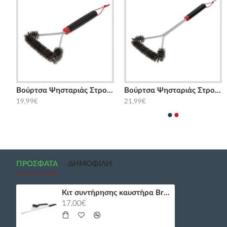
Βούρτσα καθαρισμού με πάγο Broil King
Βούρτσα Ψησταριάς Στρογγυλή 30εκ. Weber
Βούρτσα Ψησταριάς Στρογγυλή 46εκ. Weber
19,99€
21,99€
ΠΡΌΣΦΑΤΑ
ΔΗΜΟΦΙΛΉ
Κιτ συντήρησης καυστήρα Broil King
17,00€