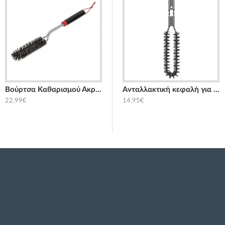
Βούρτσα Καθαρισμού Ακριβείας, 46εκ. Weber
Aνταλλακτική κεφαλή για Βούρτσα καθαρισμού Smoke Outdoorchef
22,99€
14,95€