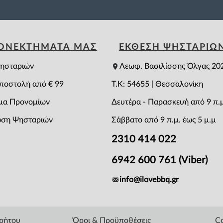
ΕΟΝΕΚΤΗΜΑΤΑ ΜΑΣ
ΕΚΘΕΣΗ ΨΗΣΤΑΡΙΩ
ησταριών
Λεωφ. Βασιλίσσης Όλγας 20
ποστολή από € 99
T.K: 54655 | Θεσσαλονίκη
μα Προνομίων
Δευτέρα - Παρασκευή από 9 π.μ
ση Ψησταριών
Σάββατο από 9 π.μ. έως 5 μ.μ
2310 414 022
6942 600 761 (Viber)
info@ilovebbq.gr
ρρήτου
Όροι & Προϋποθέσεις
Co