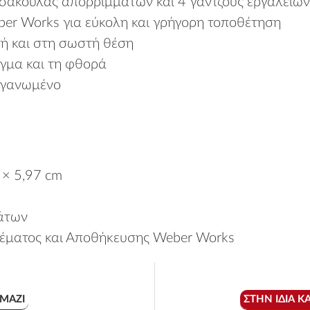
η σακούλας απορριμμάτων και 4 γάντζους εργαλείων
r Works για εύκολη και γρήγορη τοποθέτηση
ή και στη σωστή θέση
ιγμα και τη φθορά
οργανωμένο
 × 5,97 cm
ιάτων
έματος και Αποθήκευσης Weber Works
ΜΑΖΊ
ΣΤΗΝ ΊΔΙΑ Κ