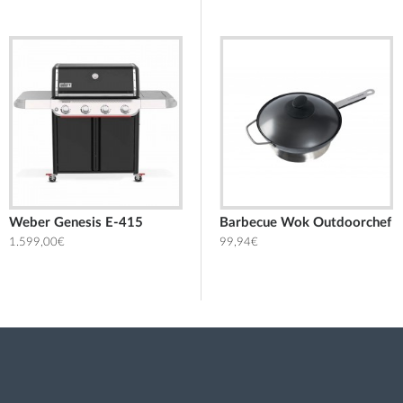
Weber Genesis E-415
ύ για Λίπη 709 ML Traeger
Aνταλλακτική κεφαλή για Βούρτσα καθαρισμού Smoke Outdoorchef
Barbecue Wok Outdoorchef
1.599,00€
14,95€
99,94€