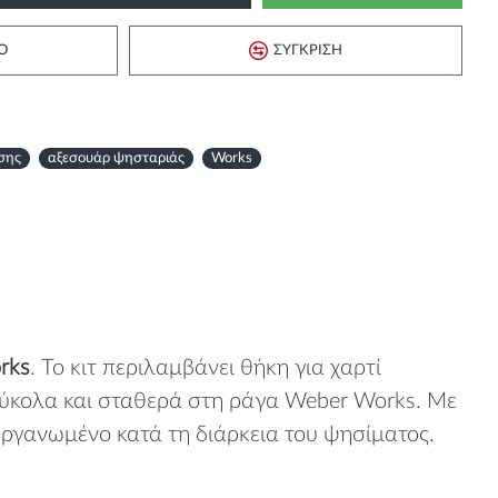
Ό
ΣΎΓΚΡΙΣΗ
σης
αξεσουάρ ψησταριάς
Works
rks
. Το κιτ περιλαμβάνει θήκη για χαρτί
 εύκολα και σταθερά στη ράγα Weber Works. Με
οργανωμένο κατά τη διάρκεια του ψησίματος.