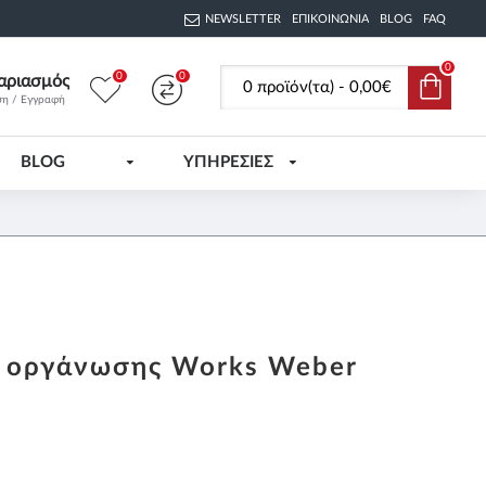
NEWSLETTER
ΕΠΙΚΟΙΝΩΝΊΑ
BLOG
FAQ
0
0
0
αριασμός
0 προϊόν(τα) - 0,00€
ση / Εγγραφή
BLOG
ΥΠΗΡΕΣΙΕΣ
τ οργάνωσης Works Weber