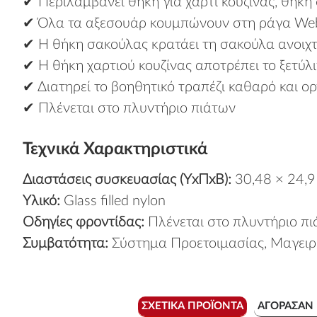
✔ Περιλαμβάνει θήκη για χαρτί κουζίνας, θήκ
✔ Όλα τα αξεσουάρ κουμπώνουν στη ράγα Webe
✔ Η θήκη σακούλας κρατάει τη σακούλα ανοιχτ
✔ Η θήκη χαρτιού κουζίνας αποτρέπει το ξετύλ
✔ Διατηρεί το βοηθητικό τραπέζι καθαρό και 
✔ Πλένεται στο πλυντήριο πιάτων
Τεχνικά Χαρακτηριστικά
Διαστάσεις συσκευασίας (ΥxΠxΒ):
30,48 × 24,9
Υλικό:
Glass filled nylon
Οδηγίες φροντίδας:
Πλένεται στο πλυντήριο π
Συμβατότητα:
Σύστημα Προετοιμασίας, Μαγειρ
ΣΧΕΤΙΚΆ ΠΡΟΪΌΝΤΑ
ΑΓΌΡΑΣΑΝ 