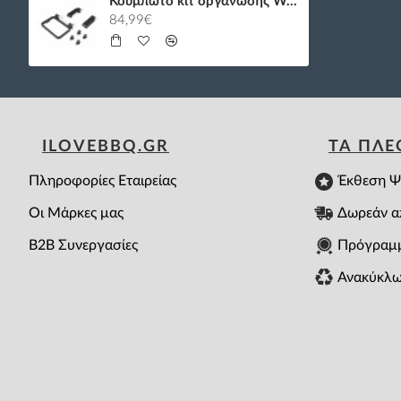
Κουμπωτό κιτ οργάνωσης Works Weber
84,99€
ILOVEBBQ.GR
ΤΑ ΠΛ
Πληροφορίες Εταιρείας
Έκθεση Ψ
Οι Μάρκες μας
Δωρεάν α
B2B Συνεργασίες
Πρόγραμ
Ανακύκλω