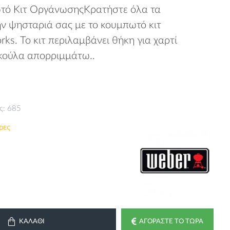
τό Κιτ ΟργάνωσηςΚρατήστε όλα τα
ν ψησταριά σας με το κουμπωτό κιτ
s. Το κιτ περιλαμβάνει θήκη για χαρτί
ακούλα απορριμμάτω..
ς: 685
ρες
ΚΑΛΆΘΙ
ΑΓΟΡΆΣΤΕ ΤΟ ΤΏΡΑ