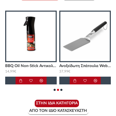
Q100/1000 Weber
BBQ Oil Non-Stick Αντικολλητικό Σπρέι 200ml Weber
Ανοξείδωτη Σπάτουλα Weber
14,99€
37,99€
1
ΣΤΗΝ ΊΔΙΑ ΚΑΤΗΓΟΡΊΑ
ΑΠΌ ΤΟΝ ΊΔΙΟ ΚΑΤΑΣΚΕΥΑΣΤΉ