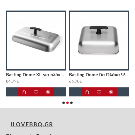
f
Basting Dome XL για πλάκα ψησίματος Weber
Basting Dome Για Πλάκα Ψησίματος Weber
B
84,99€
66,98€
1
ILOVEBBQ.GR