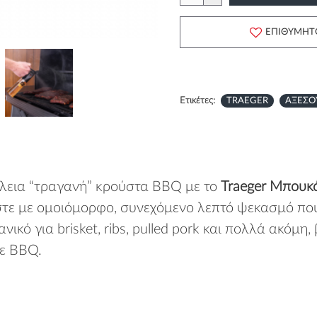
ΕΠΙΘΥΜΗΤ
Ετικέτες:
TRAEGER
ΑΞΕΣΟ
έλεια “τραγανή” κρούστα BBQ με το
Traeger Μπουκ
στε με ομοιόμορφο, συνεχόμενο λεπτό ψεκασμό που 
ικό για brisket, ribs, pulled pork και πολλά ακόμη,
θε BBQ.