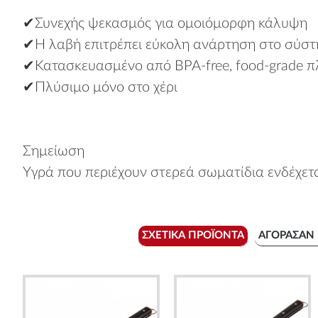
✔Συνεχής ψεκασμός για ομοιόμορφη κάλυψη
✔Η λαβή επιτρέπει εύκολη ανάρτηση στο σύστημ
✔Κατασκευασμένο από BPA-free, food-grade π
✔Πλύσιμο μόνο στο χέρι
Σημείωση
Υγρά που περιέχουν στερεά σωματίδια ενδέχετα
Να μην εμφ
ΣΧΕΤΙΚΆ ΠΡΟΪΌΝΤΑ
ΑΓΌΡΑΣΑΝ 