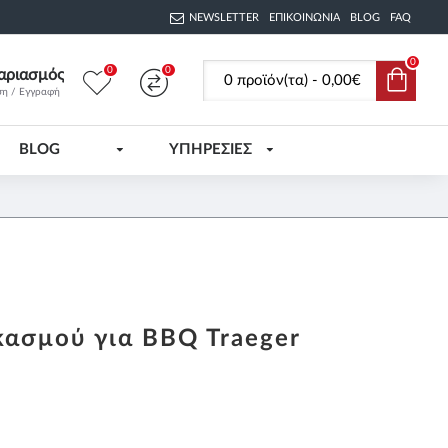
NEWSLETTER
ΕΠΙΚΟΙΝΩΝΊΑ
BLOG
FAQ
0
0
0
αριασμός
0 προϊόν(τα) - 0,00€
ση / Εγγραφή
BLOG
ΥΠΗΡΕΣΙΕΣ
ασμού για BBQ Traeger