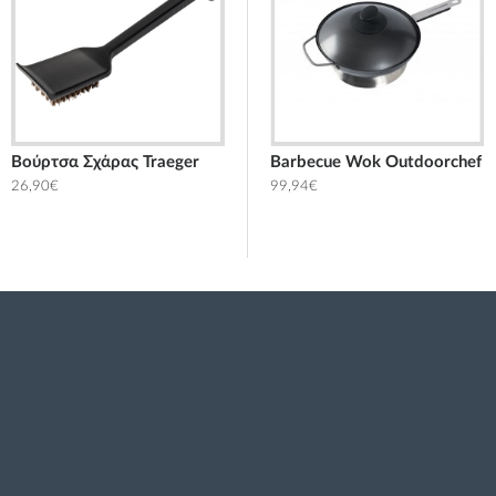
Βούρτσα Σχάρας Traeger
ύ για Λίπη 709 ML Traeger
Aνταλλακτική κεφαλή για Βούρτσα καθαρισμού Smoke Outdoorchef
Barbecue Wok Outdoorchef
26,90€
14,95€
99,94€