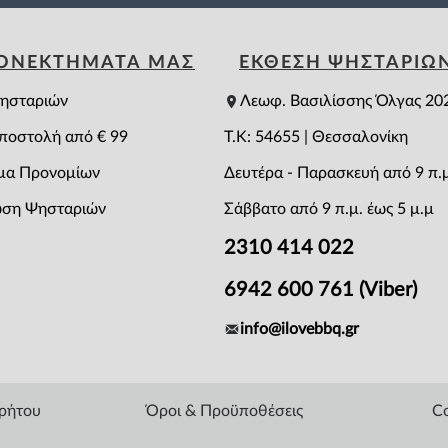
ΕΟΝΕΚΤΗΜΑΤΑ ΜΑΣ
ΕΚΘΕΣΗ ΨΗΣΤΑΡΙΩ
ησταριών
Λεωφ. Βασιλίσσης Όλγας 20
ποστολή από € 99
T.K: 54655 | Θεσσαλονίκη
μα Προνομίων
Δευτέρα - Παρασκευή από 9 π.μ
ση Ψησταριών
Σάββατο από 9 π.μ. έως 5 μ.μ
2310 414 022
6942 600 761 (Viber)
info@ilovebbq.gr
ρρήτου
Όροι & Προϋποθέσεις
Co