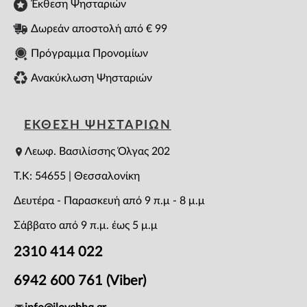
Έκθεση Ψησταριών
Δωρεάν αποστολή από € 99
Πρόγραμμα Προνομίων
Ανακύκλωση Ψησταριών
ΕΚΘΕΣΗ ΨΗΣΤΑΡΙΩΝ
Λεωφ. Βασιλίσσης Όλγας 202
T.K: 54655 | Θεσσαλονίκη
Δευτέρα - Παρασκευή από 9 π.μ - 8 μ.μ
Σάββατο από 9 π.μ. έως 5 μ.μ
2310 414 022
6942 600 761 (Viber)