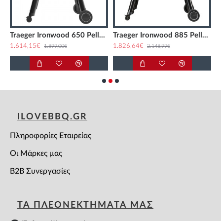
Traeger Ironwood 650 Pellet Grill
Traeger Ironwood 885 Pellet Grill
1.614,15€
1.826,64€
2
1.899,00€
2.148,99€
ILOVEBBQ.GR
Πληροφορίες Εταιρείας
Οι Μάρκες μας
B2B Συνεργασίες
ΤΑ ΠΛΕΟΝΕΚΤΗΜΑΤΑ ΜΑΣ