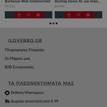
ού Smoke Outdoorchef
Barbecue Wok Outdoorchef
Basting Dome XL για πλάκα ψησίματος Weber
99,94€
84,99€
6
ILOVEBBQ.GR
Πληροφορίες Εταιρείας
Οι Μάρκες μας
B2B Συνεργασίες
ΤΑ ΠΛΕΟΝΕΚΤΗΜΑΤΑ ΜΑΣ
Έκθεση Ψησταριών
Δωρεάν αποστολή από € 99