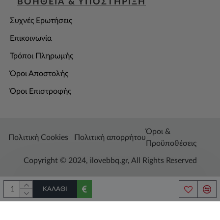
ΒΟΗΘΕΙΑ & ΥΠΟΣΤΗΡΙΞΗ
Συχνές Ερωτήσεις
Επικοινωνία
Τρόποι Πληρωμής
Όροι Αποστολής
Όροι Επιστροφής
Όροι &
Πολιτική Cookies
Πολιτική απορρήτου
Προϋποθέσεις
Copyright © 2024, ilovebbq.gr, All Rights Reserved
ΚΑΛΆΘΙ