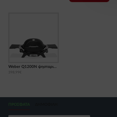
Weber Q1200N ψησταριά υγραερίου
398,99€
ΠΡΌΣΦΑΤΑ
ΔΗΜΟΦΙΛΉ