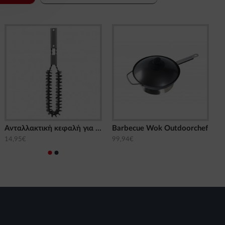
Aνταλλακτική κεφαλή για Βούρτσα καθαρισμού Smoke Outdoorchef
Barbecue Wok Outdoorchef
14,95€
99,94€
8