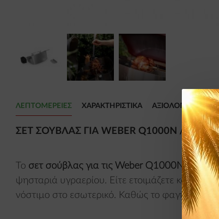
ΛΕΠΤΟΜΈΡΕΙΕΣ
ΧΑΡΑΚΤΗΡΙΣΤΙΚΆ
ΑΞΙΟΛΟΓΉΣΕΙΣ
ΣΕΤ ΣΟΎΒΛΑΣ ΓΙΑ WEBER Q1000N / Q120
Το
σετ σούβλας για τις Weber Q1000N και Q
ψησταριά υγραερίου. Είτε ετοιμάζετε κοτόπουλ
νόστιμο στο εσωτερικό. Καθώς το φαγητό γυρίζε