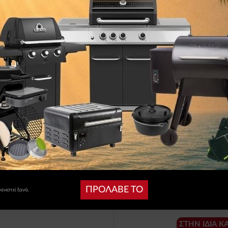
ρι και άλλα
ύτερο αποτέλεσμα
00N & Q1200N
 οικογενειακά γεύματα ή BBQ με φίλους
ητα και μακροχρόνια χρήση
υνόνερο
αι κατάλληλη για τις σειρές Q1000, Q1200, Q100
ΠΡΟΛΑΒΕ ΤΟ
νιστεί ξανά.
ΣΤΗΝ ΊΔΙΑ Κ