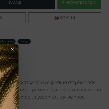
ΚΑΛΆΘΙ
ΑΓΟΡΆΣΤΕ ΤΟ ΤΏΡΑ
Ό
ΣΎΓΚΡΙΣΗ
αξεσουάρ
πάσχα
λασικό, περιστρεφόμενο ψήσιμο στη δική σας
α είναι πάντα τραγανό εξωτερικά και απίστευτα
, ενισχύοντας τη γεύση και την υφή του.