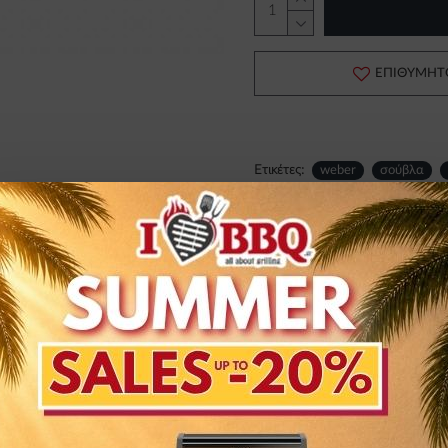
ΕΠΙΘΥΜΗΤ
Ετικέτες:
weber
σούβλα
0N
1200N
σάς δίνει τη δυνατότητα να απολαύσετε το κ
ο, γύρο ή ένα ζουμερό κομμάτι κρέας, το αποτέλεσμ
ι αργά, οι φυσικοί του χυμοί κυλούν στην επιφάνεια