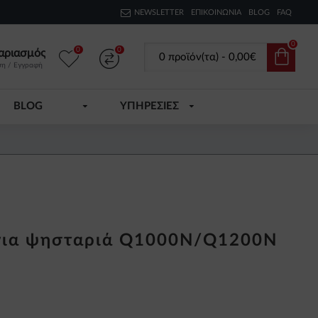
NEWSLETTER
ΕΠΙΚΟΙΝΩΝΊΑ
BLOG
FAQ
0
0
0
αριασμός
0 προϊόν(τα) - 0,00€
ση / Εγγραφή
BLOG
ΥΠΗΡΕΣΙΕΣ
 για ψησταριά Q1000N/Q1200N