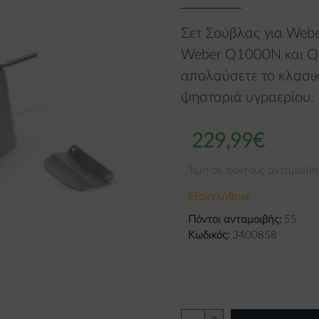
Σετ Σούβλας για Web
Weber Q1000N και Q1
απολαύσετε το κλασικ
ψησταριά υγραερίου. Ε
229,99€
Τιμή σε πόντους ανταμοιβή
Εξαντλήθηκε
Πόντοι ανταμοιβής:
55
Κωδικός:
3400858