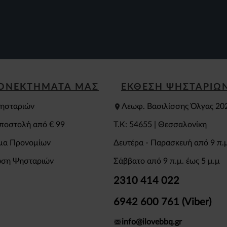
ΕΟΝΕΚΤΗΜΑΤΑ ΜΑΣ
ΕΚΘΕΣΗ ΨΗΣΤΑΡΙΩ
ησταριών
Λεωφ. Βασιλίσσης Όλγας 20
ποστολή από € 99
T.K: 54655 | Θεσσαλονίκη
μα Προνομίων
Δευτέρα - Παρασκευή από 9 π.μ
ση Ψησταριών
Σάββατο από 9 π.μ. έως 5 μ.μ
2310 414 022
6942 600 761 (Viber)
info@ilovebbq.gr