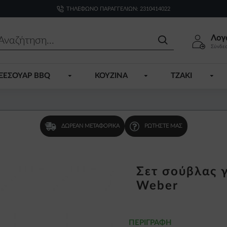
ΤΗΛΈΦΩΝΟ ΠΑΡΑΓΓΕΛΙΏΝ: 2310414022
Λογ
Σύνδε
ΞΕΣΟΥΑΡ BBQ
ΚΟΥΖΙΝΑ
ΤΖΑΚΙ
ΔΩΡΕΆΝ ΜΕΤΑΦΟΡΙΚΆ
ΡΩΤΉΣΤΕ ΜΑΣ
Σετ σούβλας
Weber
ΠΕΡΙΓΡΑΦΉ