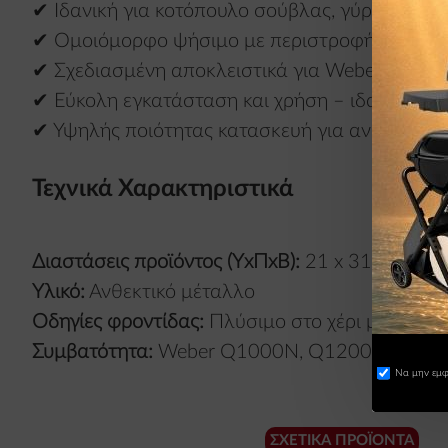
✔ Ιδανική για κοτόπουλο σούβλας, γύρο, μοσχά
✔ Ομοιόμορφο ψήσιμο με περιστροφή για καλ
✔ Σχεδιασμένη αποκλειστικά για Weber Q10
✔ Εύκολη εγκατάσταση και χρήση – ιδανική για
✔ Υψηλής ποιότητας κατασκευή για ανθεκτικότ
Τεχνικά Χαρακτηριστικά
Διαστάσεις προϊόντος (ΥxΠxΒ):
21 x 31 x 80 cm
Υλικό:
Ανθεκτικό μέταλλο
Οδηγίες φροντίδας:
Πλύσιμο στο χέρι με σαπο
Συμβατότητα:
Weber Q1000N, Q1200N (Δεν είν
Να μην εμφα
ΣΧΕΤΙΚΆ ΠΡΟΪΌΝΤΑ