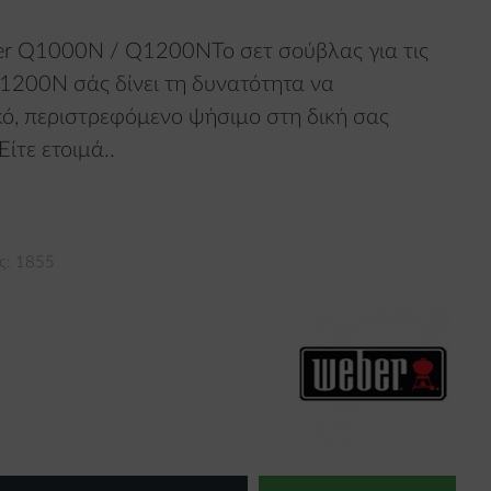
er Q1000N / Q1200NΤο σετ σούβλας για τις
200N σάς δίνει τη δυνατότητα να
ό, περιστρεφόμενο ψήσιμο στη δική σας
ίτε ετοιμά..
ς: 1855