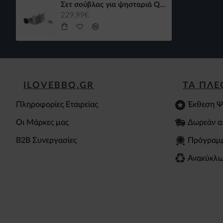
Σετ σούβλας για ψησταριά Q1000N/Q1200N Weber
229,99€
ILOVEBBQ.GR
ΤΑ ΠΛ
Πληροφορίες Εταιρείας
Έκθεση Ψ
Οι Μάρκες μας
Δωρεάν α
B2B Συνεργασίες
Πρόγραμ
Ανακύκλω