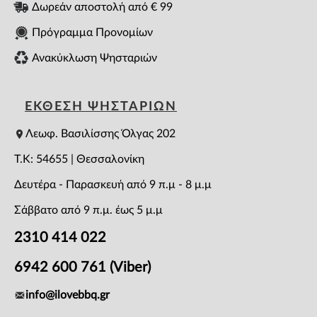
Δωρεάν αποστολή από € 99
Πρόγραμμα Προνομίων
Ανακύκλωση Ψησταριών
ΕΚΘΕΣΗ ΨΗΣΤΑΡΙΩΝ
Λεωφ. Βασιλίσσης Όλγας 202
T.K: 54655 | Θεσσαλονίκη
Δευτέρα - Παρασκευή από 9 π.μ - 8 μ.μ
Σάββατο από 9 π.μ. έως 5 μ.μ
2310 414 022
6942 600 761 (Viber)
info@ilovebbq.gr