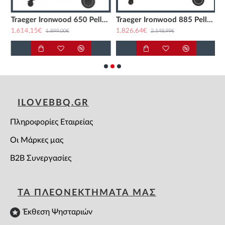
Traeger Ironwood 650 Pellet Grill
Traeger Ironwood 885 Pellet Grill
1.614,15€
1.826,64€
2
1.899,00€
2.148,99€
ILOVEBBQ.GR
Πληροφορίες Εταιρείας
Οι Μάρκες μας
B2B Συνεργασίες
ΤΑ ΠΛΕΟΝΕΚΤΗΜΑΤΑ ΜΑΣ
Έκθεση Ψησταριών