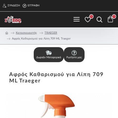
ΣΎΝΔΕΣΗ
ΕΓΓΡΑΦΉ
0
0
Κατασκευαστής
TRAEGER
Αφρός Καθαρισμού για Λίπη 709 ML Traeger
Δωρεάν Μεταφορικά
Ρωτήστε μας
Αφρός Καθαρισμού για Λίπη 709
ML Traeger