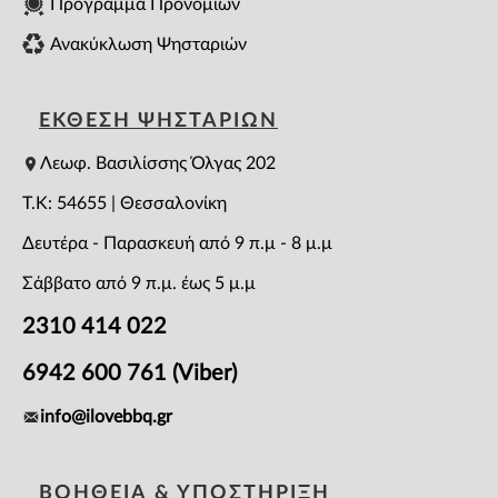
Πρόγραμμα Προνομίων
Ανακύκλωση Ψησταριών
ΕΚΘΕΣΗ ΨΗΣΤΑΡΙΩΝ
Λεωφ. Βασιλίσσης Όλγας 202
T.K: 54655 | Θεσσαλονίκη
Δευτέρα - Παρασκευή από 9 π.μ - 8 μ.μ
Σάββατο από 9 π.μ. έως 5 μ.μ
2310 414 022
6942 600 761 (Viber)
info@ilovebbq.gr
ΒΟΗΘΕΙΑ & ΥΠΟΣΤΗΡΙΞΗ