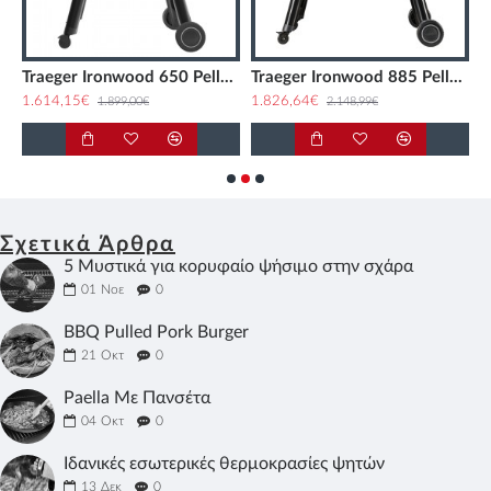
Traeger Ironwood 650 Pellet Grill
Traeger Ironwood 885 Pellet Grill
1.614,15€
1.826,64€
2
1.899,00€
2.148,99€
Σχετικά Άρθρα
5 Μυστικά για κορυφαίο ψήσιμο στην σχάρα
01
Νοε
0
BBQ Pulled Pork Burger
21
Οκτ
0
Paella Με Πανσέτα
04
Οκτ
0
Ιδανικές εσωτερικές θερμοκρασίες ψητών
13
Δεκ
0