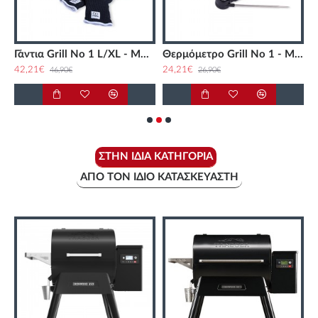
Q No 1 - MOESTA
Γάντια Grill No 1 L/XL - MOESTA
Θερμόμετρο Grill Νο 1 - MOESTA
42,21€
24,21€
3
46,90€
26,90€
ΣΤΗΝ ΊΔΙΑ ΚΑΤΗΓΟΡΊΑ
ΑΠΌ ΤΟΝ ΊΔΙΟ ΚΑΤΑΣΚΕΥΑΣΤΉ