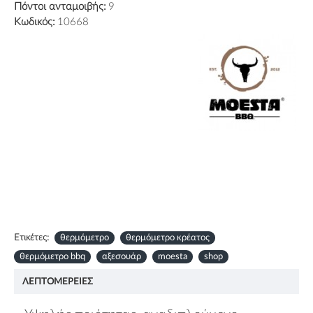
Πόντοι ανταμοιβής:
9
Κωδικός:
10668
Ετικέτες:
θερμόμετρο
θερμόμετρο κρέατος
θερμόμετρο bbq
αξεσουάρ
moesta
shop
ΛΕΠΤΟΜΈΡΕΙΕΣ