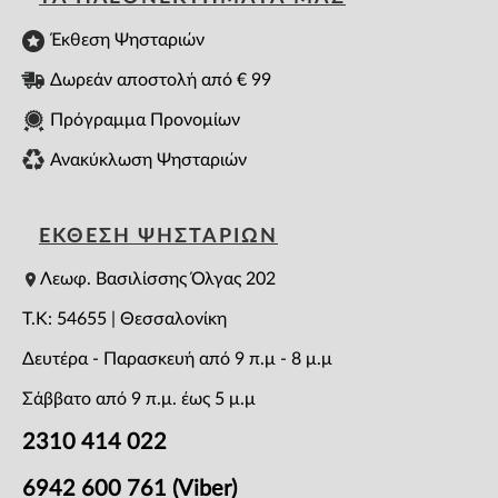
Έκθεση Ψησταριών
Δωρεάν αποστολή από € 99
Πρόγραμμα Προνομίων
Ανακύκλωση Ψησταριών
ΕΚΘΕΣΗ ΨΗΣΤΑΡΙΩΝ
Λεωφ. Βασιλίσσης Όλγας 202
T.K: 54655 | Θεσσαλονίκη
Δευτέρα - Παρασκευή από 9 π.μ - 8 μ.μ
Σάββατο από 9 π.μ. έως 5 μ.μ
2310 414 022
6942 600 761 (Viber)