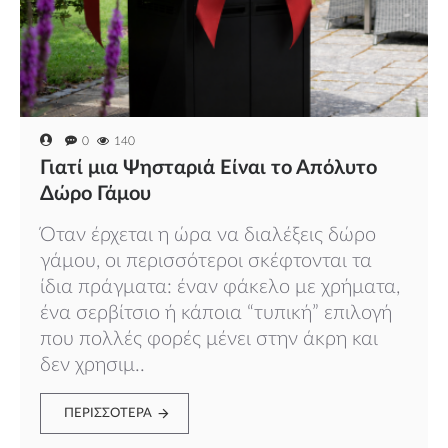
0
140
Γιατί μια Ψησταριά Είναι το Απόλυτο
Δώρο Γάμου
Όταν έρχεται η ώρα να διαλέξεις δώρο
γάμου, οι περισσότεροι σκέφτονται τα
ίδια πράγματα: έναν φάκελο με χρήματα,
ένα σερβίτσιο ή κάποια “τυπική” επιλογή
που πολλές φορές μένει στην άκρη και
δεν χρησιμ..
ΠΕΡΙΣΣΌΤΕΡΑ