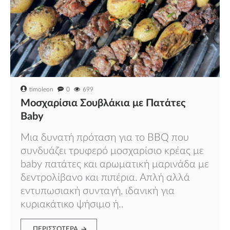
timoleon
0
699
Μοσχαρίσια Σουβλάκια με Πατάτες
Baby
Μια δυνατή πρόταση για το BBQ που
συνδυάζει τρυφερό μοσχαρίσιο κρέας με
baby πατάτες και αρωματική μαρινάδα με
δεντρολίβανο και πιπέρια. Απλή αλλά
εντυπωσιακή συνταγή, ιδανική για
κυριακάτικο ψήσιμο ή..
ΠΕΡΙΣΣΌΤΕΡΑ