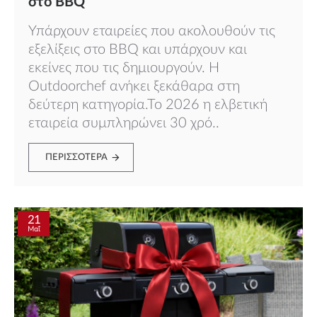
στο BBQ
Υπάρχουν εταιρείες που ακολουθούν τις
εξελίξεις στο BBQ και υπάρχουν και
εκείνες που τις δημιουργούν. Η
Outdoorchef ανήκει ξεκάθαρα στη
δεύτερη κατηγορία.Το 2026 η ελβετική
εταιρεία συμπληρώνει 30 χρό..
ΠΕΡΙΣΣΌΤΕΡΑ
21
Μαΐ