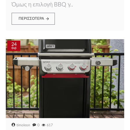
Όμως η επιλογή BBQ γ..
ΠΕΡΙΣΣΌΤΕΡΑ
24
Φεβ
ΠΡΟΛΑΒΕ ΤΟ
Να μην εμφανιστεί ξανά.
timoleon
0
617