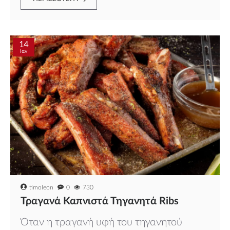
14
Ιαν
timoleon
0
730
Τραγανά Καπνιστά Τηγανητά Ribs
Όταν η τραγανή υφή του τηγανητού