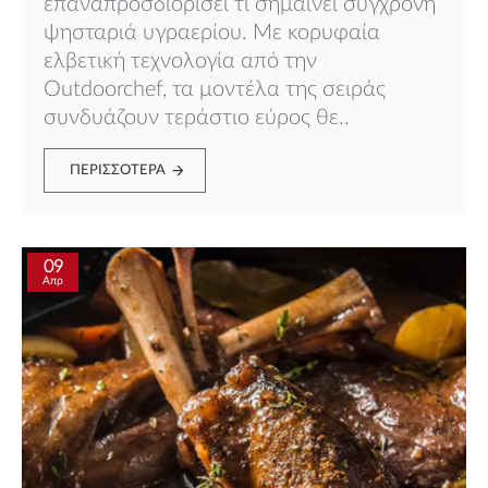
επαναπροσδιορίσει τι σημαίνει σύγχρονη
ψησταριά υγραερίου. Με κορυφαία
ελβετική τεχνολογία από την
Outdoorchef, τα μοντέλα της σειράς
συνδυάζουν τεράστιο εύρος θε..
ΠΕΡΙΣΣΌΤΕΡΑ
09
Απρ