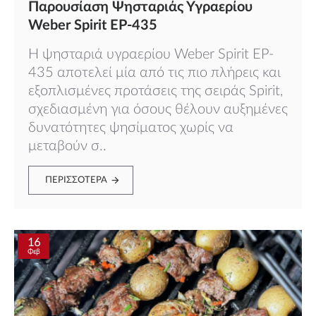
Παρουσίαση Ψησταριάς Υγραερίου
Weber Spirit EP-435
Η ψησταριά υγραερίου Weber Spirit EP-
435 αποτελεί μία από τις πιο πλήρεις και
εξοπλισμένες προτάσεις της σειράς Spirit,
σχεδιασμένη για όσους θέλουν αυξημένες
δυνατότητες ψησίματος χωρίς να
μεταβούν σ..
ΠΕΡΙΣΣΌΤΕΡΑ
16
Φεβ