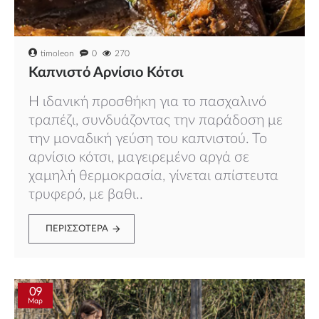
timoleon
0
270
Καπνιστό Αρνίσιο Κότσι
Η ιδανική προσθήκη για το πασχαλινό
τραπέζι, συνδυάζοντας την παράδοση με
την μοναδική γεύση του καπνιστού. Το
αρνίσιο κότσι, μαγειρεμένο αργά σε
χαμηλή θερμοκρασία, γίνεται απίστευτα
τρυφερό, με βαθι..
ΠΕΡΙΣΣΌΤΕΡΑ
09
Μαρ