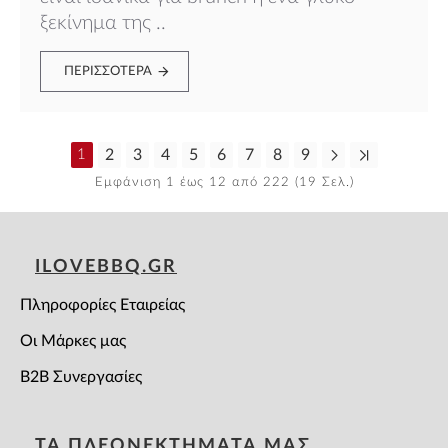
ξεκίνημα της ..
ΠΕΡΙΣΣΌΤΕΡΑ
1
2
3
4
5
6
7
8
9
Εμφάνιση 1 έως 12 από 222 (19 Σελ.)
ILOVEBBQ.GR
Πληροφορίες Εταιρείας
Οι Μάρκες μας
B2B Συνεργασίες
ΤΑ ΠΛΕΟΝΕΚΤΗΜΑΤΑ ΜΑΣ