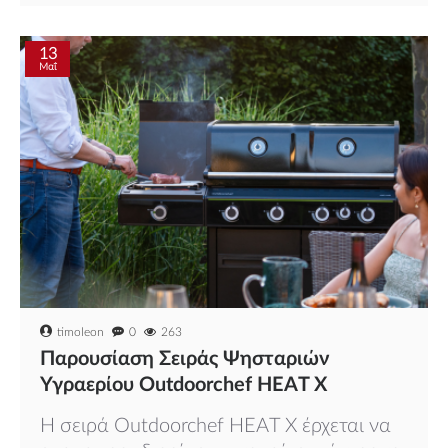
13
Μαΐ
timoleon
0
263
Παρουσίαση Σειράς Ψησταριών
Υγραερίου Outdoorchef HEAT X
Η σειρά Outdoorchef HEAT X έρχεται να