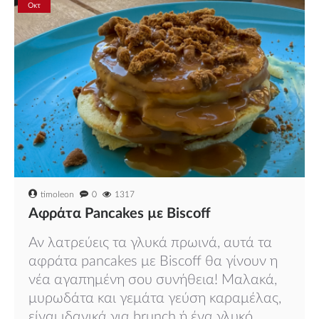
Οκτ
timoleon
0
1317
Αφράτα Pancakes µε Biscoff
Αν λατρεύεις τα γλυκά πρωινά, αυτά τα
αφράτα pancakes με Biscoff θα γίνουν η
νέα αγαπημένη σου συνήθεια! Μαλακά,
μυρωδάτα και γεμάτα γεύση καραμέλας,
είναι ιδανικά για brunch ή ένα γλυκό