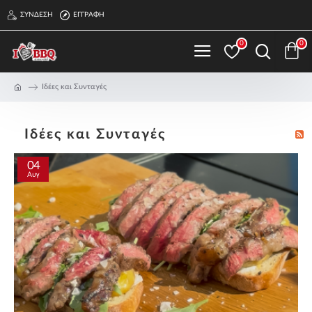
ΣΎΝΔΕΣΗ
ΕΓΓΡΑΦΉ
0
0
Ιδέες και Συνταγές
Ιδέες και Συνταγές
04
Αυγ